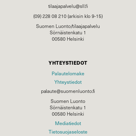
tilaajapalvelu@sll.fi
(09) 228 08 210 (arkisin klo 9-15)
Suomen Luonto/tilaajapalvelu
Sörnäistenkatu 1
00580 Helsinki
YHTEYSTIEDOT
Palautelomake
Yhteystiedot
palaute@suomenluonto.fi
Suomen Luonto
Sörnäistenkatu 1
00580 Helsinki
Mediatiedot
Tietosuojaseloste