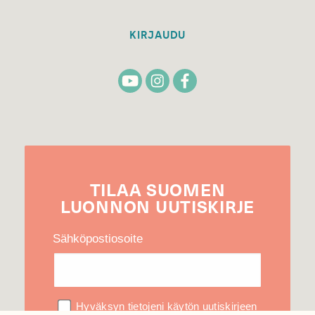
KIRJAUDU
TILAA
SUOMEN
LUONNON
UUTIS­KIRJE
Sähköpostiosoite
Hyväksyn tietojeni käytön uutiskirjeen