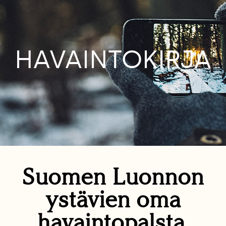
HAVAINTOKIRJA
Suomen Luonnon
ystävien oma
havaintopalsta.