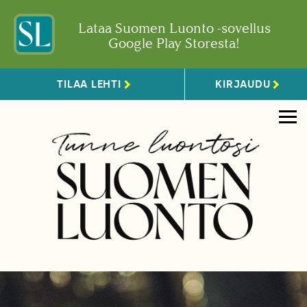
Lataa Suomen Luonto -sovellus
Google Play Storesta!
TILAA LEHTI
KIRJAUDU