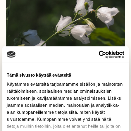
Tämä sivusto käyttää evästeitä
Käytämme evästeitä tarjoamamme sisällön ja mainosten
Komea korkeahko
räätälöimiseen, sosiaalisen median ominaisuuksien
kellokukka-
tukemiseen ja kävijämäärämme analysoimiseen. Lisäksi
jaamme sosiaalisen median, mainosalan ja analytiikka-
Kurjenkello hohtavan valkoisin maljamaisin
alan kumppaneillemme tietoja siitä, miten käytät
kukin.
sivustoamme. Kumppanimme voivat yhdistää näitä
tietoja muihin tietoihin, joita olet antanut heille tai joita on
Valokuvaaja: Arja Valtonen, Lahti 15.7.2025