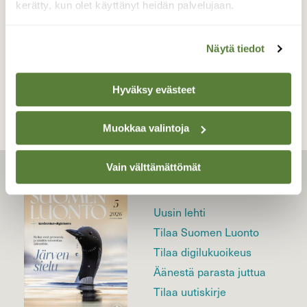
kerätty, kun olet käyttänyt heidän palvelujaan.
Näytä tiedot
TAKAISIN LISTAAN
Hyväksy evästeet
Muokkaa valintoja
Vain välttämättömät
LEHTI
Uusin lehti
Tilaa Suomen Luonto
Tilaa digilukuoikeus
Äänestä parasta juttua
Tilaa uutiskirje