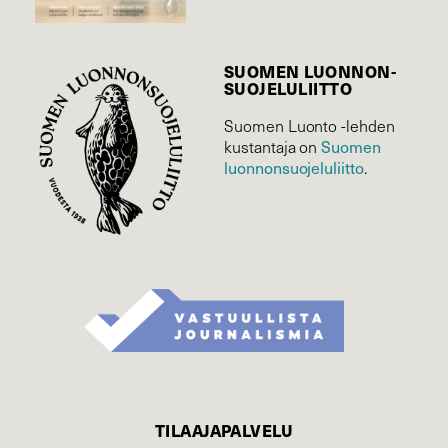
SUOMEN LUONNON­
SUOJELU­LIITTO
Suomen Luonto -lehden
Suomen
kustantaja on
luonnonsuojelu­liitto
.
TILAAJAPALVELU