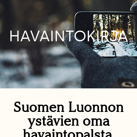
HAVAINTOKIRJA
Suomen Luonnon
ystävien oma
havaintopalsta.