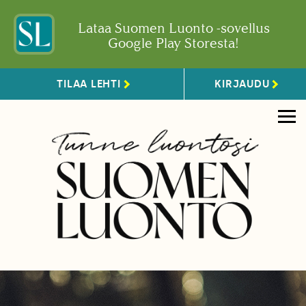
Lataa Suomen Luonto -sovellus
Google Play Storesta!
TILAA LEHTI
KIRJAUDU