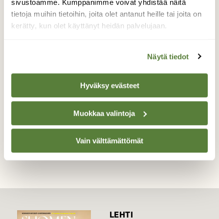
sivustoamme. Kumppanimme voivat yhdistää näitä
Katselin ja kuvasin tätä komeaa "pörriäistä"
tietoja muihin tietoihin, joita olet antanut heille tai joita on
joka liikkui horsmankukassa. En tunnistanut
kerätty, kun olet käyttänyt heidän palvelujaan.
sitä. Karvat olivat kauniin punaruskeita ja
kellansävyisiä. Ja peitinsiivetkin olivat
komeasti kuviolliset!
Näytä tiedot
Valokuvaaja: Sirkka Tervo, Nurmesksen Porokylä
7.7.2018
Hyväksy evästeet
Muokkaa valintoja
TAKAISIN LISTAAN
Vain välttämättömät
LEHTI