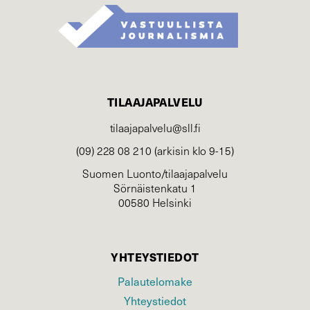
TILAAJAPALVELU
tilaajapalvelu@sll.fi
(09) 228 08 210 (arkisin klo 9-15)
Suomen Luonto/tilaajapalvelu
Sörnäistenkatu 1
00580 Helsinki
YHTEYSTIEDOT
Palautelomake
Yhteystiedot