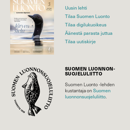
Uusin lehti
Tilaa Suomen Luonto
Tilaa digilukuoikeus
Äänestä parasta juttua
Tilaa uutiskirje
SUOMEN LUONNON­
SUOJELU­LIITTO
Suomen Luonto -lehden
Suomen
kustantaja on
luonnonsuojelu­liitto
.