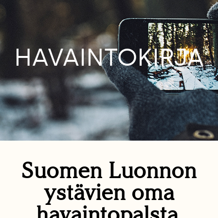
HAVAINTOKIRJA
Suomen Luonnon
ystävien oma
havaintopalsta.