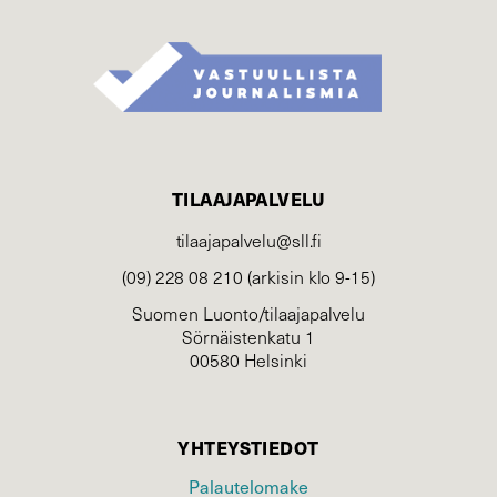
TILAAJAPALVELU
tilaajapalvelu@sll.fi
(09) 228 08 210 (arkisin klo 9-15)
Suomen Luonto/tilaajapalvelu
Sörnäistenkatu 1
00580 Helsinki
YHTEYSTIEDOT
Palautelomake