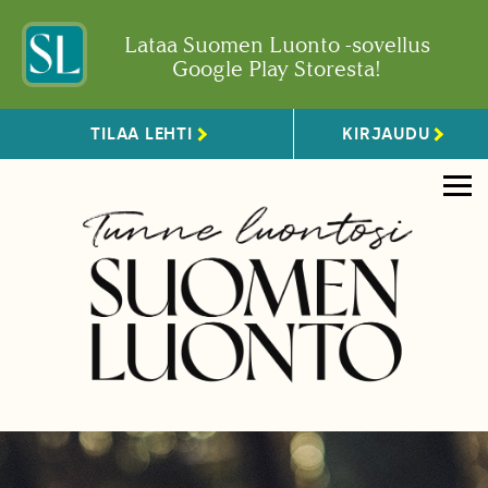
Lataa Suomen Luonto -sovellus
Google Play Storesta!
TILAA LEHTI
KIRJAUDU