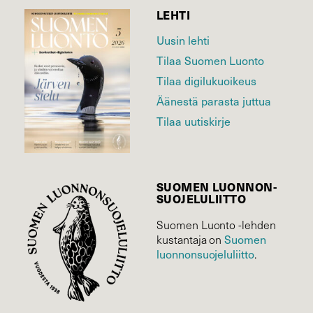
LEHTI
Uusin lehti
Tilaa Suomen Luonto
Tilaa digilukuoikeus
Äänestä parasta juttua
Tilaa uutiskirje
SUOMEN LUONNON­
SUOJELU­LIITTO
Suomen Luonto -lehden
Suomen
kustantaja on
luonnonsuojelu­liitto
.