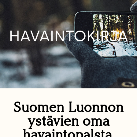
HAVAINTOKIRJA
Suomen Luonnon
ystävien oma
havaintopalsta.