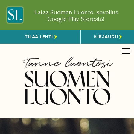
Lataa Suomen Luonto -sovellus
Google Play Storesta!
TILAA LEHTI
KIRJAUDU