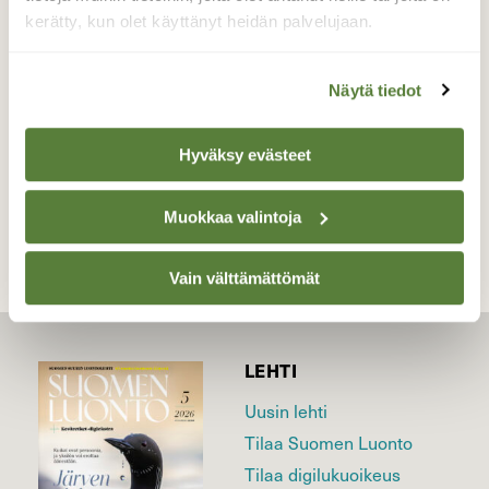
kerätty, kun olet käyttänyt heidän palvelujaan.
lajitoverinsa ja muistuttaa vähän kanaa:)
Valokuvaaja: sirpa jyske, Virrat 21.4-19
Näytä tiedot
Hyväksy evästeet
TAKAISIN LISTAAN
Muokkaa valintoja
Vain välttämättömät
LEHTI
Uusin lehti
Tilaa Suomen Luonto
Tilaa digilukuoikeus