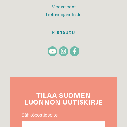
Mediatiedot
Tietosuojaseloste
KIRJAUDU
TILAA
SUOMEN
LUONNON
UUTIS­KIRJE
Sähköpostiosoite