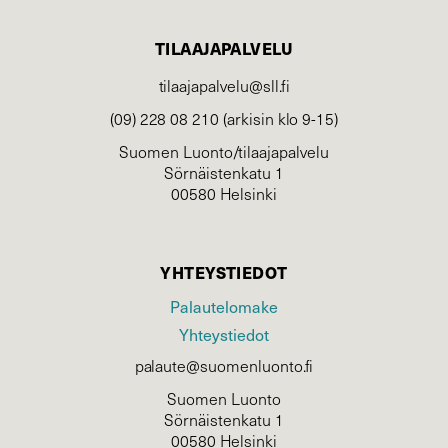
TILAAJAPALVELU
tilaajapalvelu@sll.fi
(09) 228 08 210 (arkisin klo 9-15)
Suomen Luonto/tilaajapalvelu
Sörnäistenkatu 1
00580 Helsinki
YHTEYSTIEDOT
Palautelomake
Yhteystiedot
palaute@suomenluonto.fi
Suomen Luonto
Sörnäistenkatu 1
00580 Helsinki