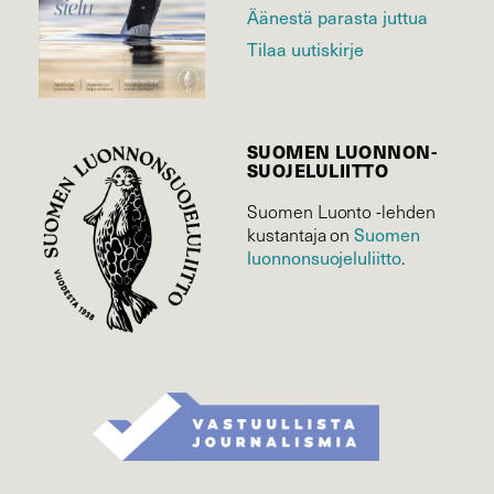
Äänestä parasta juttua
Tilaa uutiskirje
SUOMEN LUONNON­
SUOJELU­LIITTO
Suomen Luonto -lehden
kustantaja on
Suomen
luonnonsuojelu­liitto
.