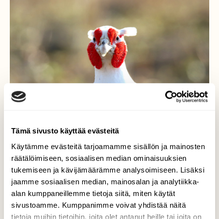
Tämä sivusto käyttää evästeitä
Käytämme evästeitä tarjoamamme sisällön ja mainosten
räätälöimiseen, sosiaalisen median ominaisuuksien
komeat on värit valkoisella
tukemiseen ja kävijämäärämme analysoimiseen. Lisäksi
jaamme sosiaalisen median, mainosalan ja analytiikka-
fasaanilla
alan kumppaneillemme tietoja siitä, miten käytät
sivustoamme. Kumppanimme voivat yhdistää näitä
Lähikuvassa valkoinen fasaani
tietoja muihin tietoihin, joita olet antanut heille tai joita on
aamuaikasessa,lentää paremmin kuin