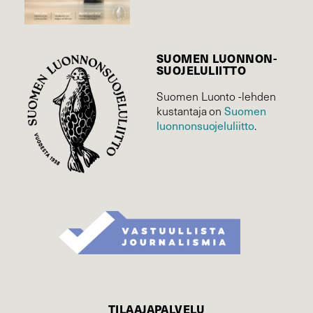
SUOMEN LUONNON­
SUOJELU­LIITTO
Suomen Luonto -lehden
kustantaja on
Suomen
luonnonsuojelu­liitto
.
TILAAJAPALVELU