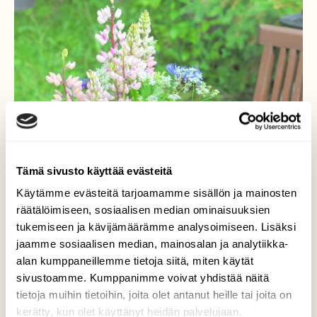
Tämä sivusto käyttää evästeitä
Käytämme evästeitä tarjoamamme sisällön ja mainosten
räätälöimiseen, sosiaalisen median ominaisuuksien
tukemiseen ja kävijämäärämme analysoimiseen. Lisäksi
Komeita maljakossa
jaamme sosiaalisen median, mainosalan ja analytiikka-
alan kumppaneillemme tietoja siitä, miten käytät
Lupiinit komeita maljakossa ja samalla tulee
sivustoamme. Kumppanimme voivat yhdistää näitä
torjuttua vieraslajia.
tietoja muihin tietoihin, joita olet antanut heille tai joita on
kerätty, kun olet käyttänyt heidän palvelujaan.