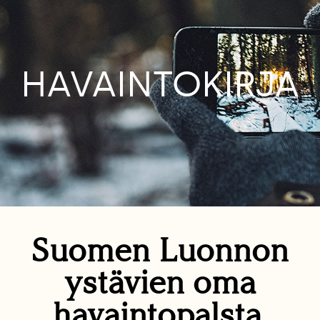
HAVAINTOKIRJA
Suomen Luonnon
ystävien oma
havaintopalsta.