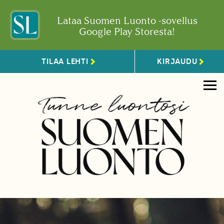
Lataa Suomen Luonto -sovellus
Google Play Storesta!
TILAA LEHTI
KIRJAUDU