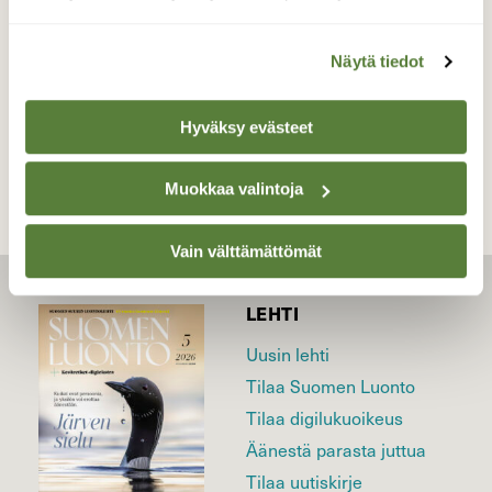
Valokuvaaja: Kaarlo Asikainen, Iisalmi 28.6.2026
Näytä tiedot
TAKAISIN LISTAAN
Hyväksy evästeet
Muokkaa valintoja
Vain välttämättömät
LEHTI
Uusin lehti
Tilaa Suomen Luonto
Tilaa digilukuoikeus
Äänestä parasta juttua
Tilaa uutiskirje