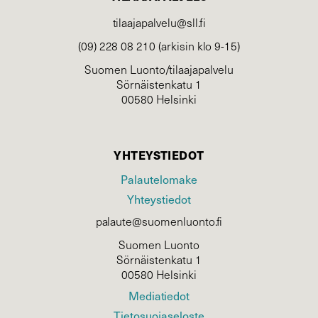
tilaajapalvelu@sll.fi
(09) 228 08 210 (arkisin klo 9-15)
Suomen Luonto/tilaajapalvelu
Sörnäistenkatu 1
00580 Helsinki
YHTEYSTIEDOT
Palautelomake
Yhteystiedot
palaute@suomenluonto.fi
Suomen Luonto
Sörnäistenkatu 1
00580 Helsinki
Mediatiedot
Tietosuojaseloste