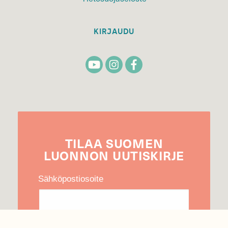
KIRJAUDU
TILAA
SUOMEN
LUONNON
UUTIS­KIRJE
Sähköpostiosoite
Hyväksyn tietojeni käytön uutiskirjeen