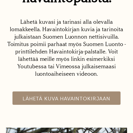
Lähetä kuvasi ja tarinasi alla olevalla
lomakkeella. Havaintokirjan kuvia ja tarinoita
julkaistaan Suomen Luonnon nettisivuilla.
Toimitus poimii parhaat myös Suomen Luonto -
printtilehden Havaintokirja-palstalle. Voit
lähettää meille myös linkin esimerkiksi
Youtubessa tai Vimeossa julkaisemaasi
luontoaiheiseen videoon.
LÄHETÄ KUVA HAVAINTOKIRJAAN