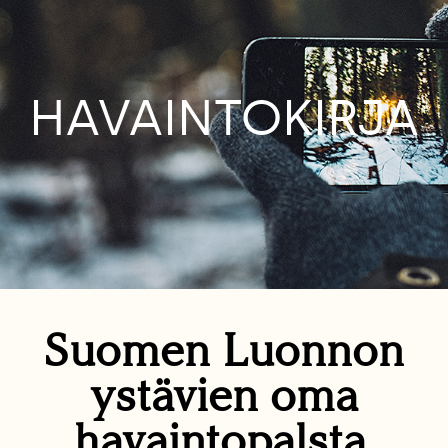
HAVAINTOKIRJA
Suomen Luonnon
ystävien oma
havaintopalsta.