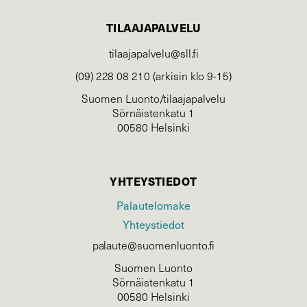
TILAAJAPALVELU
tilaajapalvelu@sll.fi
(09) 228 08 210 (arkisin klo 9-15)
Suomen Luonto/tilaajapalvelu
Sörnäistenkatu 1
00580 Helsinki
YHTEYSTIEDOT
Palautelomake
Yhteystiedot
palaute@suomenluonto.fi
Suomen Luonto
Sörnäistenkatu 1
00580 Helsinki