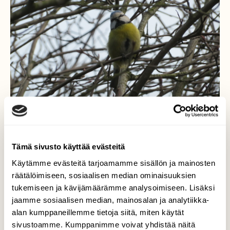
Tämä sivusto käyttää evästeitä
Konsertti liikenteen melussa
Käytämme evästeitä tarjoamamme sisällön ja mainosten
räätälöimiseen, sosiaalisen median ominaisuuksien
Sinitiainen lauloi keväisesti huolimatta
tukemiseen ja kävijämäärämme analysoimiseen. Lisäksi
muutaman metrin päässä pensaan takana
jaamme sosiaalisen median, mainosalan ja analytiikka-
jyräävästä moottoritien liikenteestä.
alan kumppaneillemme tietoja siitä, miten käytät
Parinkymmenen metrin päässä toinen
sivustoamme. Kumppanimme voivat yhdistää näitä
sinitiainen vastasi omalla laulullaan.