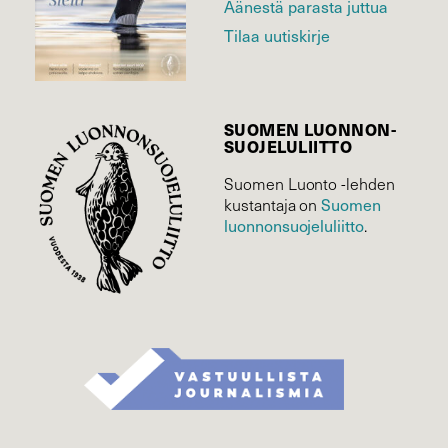
Äänestä parasta juttua
Tilaa uutiskirje
SUOMEN LUONNON­
SUOJELU­LIITTO
Suomen Luonto -lehden
Suomen
kustantaja on
luonnonsuojelu­liitto
.