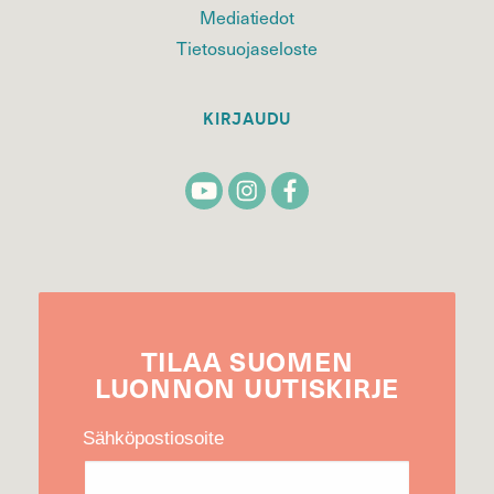
Mediatiedot
Tietosuojaseloste
KIRJAUDU
TILAA
SUOMEN
LUONNON
UUTIS­KIRJE
Sähköpostiosoite