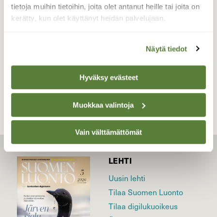
tietoja muihin tietoihin, joita olet antanut heille tai joita on
Valokuvaaja: Risto Kangassalo, Turun kehätien
kerätty, kun olet käyttänyt heidän palvelujaan.
varsi, Raisio 27.3.2021 illansuussa
Näytä tiedot
TAKAISIN LISTAAN
Hyväksy evästeet
Muokkaa valintoja
Vain välttämättömät
LEHTI
Uusin lehti
Tilaa Suomen Luonto
Tilaa digilukuoikeus