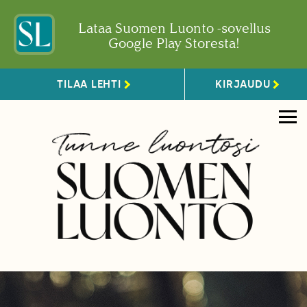
Lataa Suomen Luonto -sovellus
Google Play Storesta!
TILAA LEHTI
KIRJAUDU