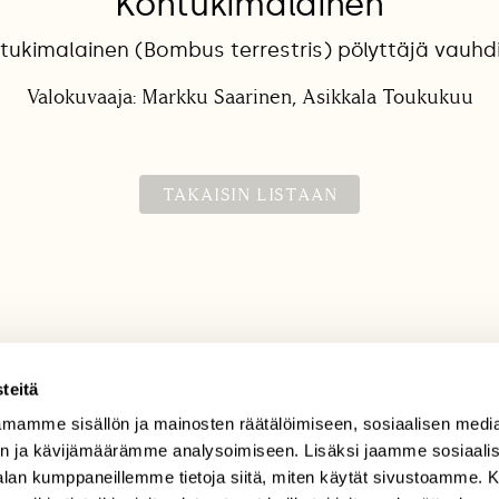
Kontukimalainen
tukimalainen (Bombus terrestris) pölyttäjä vauhd
Valokuvaaja: Markku Saarinen, Asikkala Toukukuu
TAKAISIN LISTAAN
teitä
mamme sisällön ja mainosten räätälöimiseen, sosiaalisen medi
TILAAJAPALVELU
n ja kävijämäärämme analysoimiseen. Lisäksi jaamme sosiaali
tilaajapalvelu@sll.fi
-alan kumppaneillemme tietoja siitä, miten käytät sivustoamme