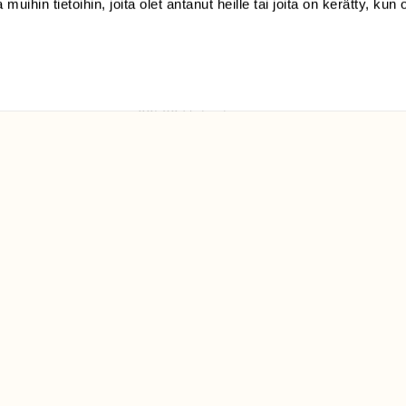
 muihin tietoihin, joita olet antanut heille tai joita on kerätty, kun 
(09) 228 08 210 (arkisin
klo 9-15)
Suomen
Luonto/tilaajapalvelu
Sörnäistenkatu 1
00580 Helsinki
ELU­
YHTEYSTIEDOT
ntaja on
Palautelomake
Yhteystiedot
palaute@suomenluonto.fi
Suomen Luonto
Sörnäistenkatu 1
00580 Helsinki
Mediatiedot
Tietosuojaseloste