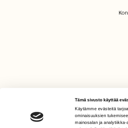
Kon
Tämä sivusto käyttää eväs
Käytämme evästeitä tarjoa
LEHTI
ominaisuuksien tukemisee
Uusin lehti
mainosalan ja analytiikka