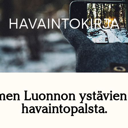
HAVAINTOKIRJA
en Luonnon ystävie
havaintopalsta.