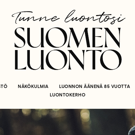
STÖ
NÄKÖKULMIA
LUONNON ÄÄNENÄ 85 VUOTTA
LUONTOKERHO