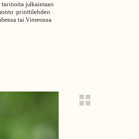
 tarinoita julkaistaan
onto -printtilehden
tubessa tai Vimeossa