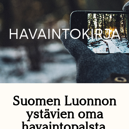
HAVAINTOKIRJA
Suomen Luonnon
ystävien oma
havaintopalsta.