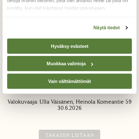
tietoja muihin tietoihin, joita olet antanut heille tai joita on
kerätty, kun olet käyttänyt heidän palvelujaan.
Näytä tiedot
Hyväksy evästeet
Kookas vaskitsa
Muokkaa valintoja
Pihaani oli tulossa huomattavan iso
vaskitsa. Kävin narun avulla mittaamassa
vaskitsan pituutta, 46cm. Todellisuudessa
Vain välttämättömät
hivenen viel pitempi.
Valokuvaaja: Ulla Väisänen, Heinola Komeantie 59
30.6.2026
TAKAISIN LISTAAN