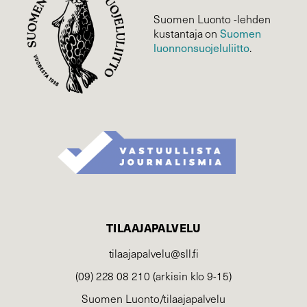
Suomen Luonto -lehden
Suomen
kustantaja on
luonnonsuojelu­liitto
.
TILAAJAPALVELU
tilaajapalvelu@sll.fi
(09) 228 08 210 (arkisin klo 9-15)
Suomen Luonto/tilaajapalvelu