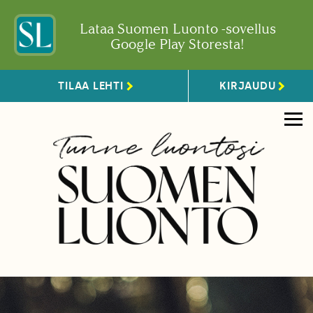
Lataa Suomen Luonto -sovellus
Google Play Storesta!
TILAA LEHTI
KIRJAUDU