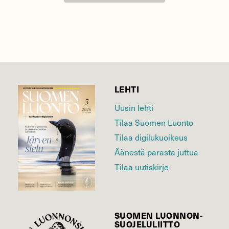
LEHTI
Uusin lehti
Tilaa Suomen Luonto
Tilaa digilukuoikeus
Äänestä parasta juttua
Tilaa uutiskirje
SUOMEN LUONNON­
SUOJELU­LIITTO