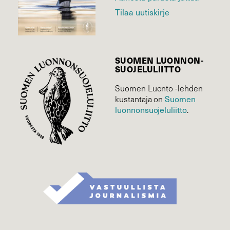
Tilaa uutiskirje
SUOMEN LUONNON­
SUOJELU­LIITTO
Suomen Luonto -lehden
Suomen
kustantaja on
luonnonsuojelu­liitto
.