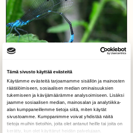
Tämä sivusto käyttää evästeitä
Käytämme evästeitä tarjoamamme sisällön ja mainosten
räätälöimiseen, sosiaalisen median ominaisuuksien
tukemiseen ja kävijämäärämme analysoimiseen. Lisäksi
jaamme sosiaalisen median, mainosalan ja analytiikka-
alan kumppaneillemme tietoja siitä, miten käytät
Korennot
sivustoamme. Kumppanimme voivat yhdistää näitä
tietoja muihin tietoihin, joita olet antanut heille tai joita on
Kesä ja syksy ovat korentojen aikaa. Kuvattu
kerätty, kun olet käyttänyt heidän palvelujaan.