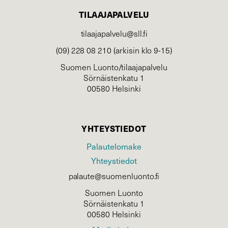
TILAAJAPALVELU
tilaajapalvelu@sll.fi
(09) 228 08 210 (arkisin klo 9-15)
Suomen Luonto/tilaajapalvelu
Sörnäistenkatu 1
00580 Helsinki
YHTEYSTIEDOT
Palautelomake
Yhteystiedot
palaute@suomenluonto.fi
Suomen Luonto
Sörnäistenkatu 1
00580 Helsinki