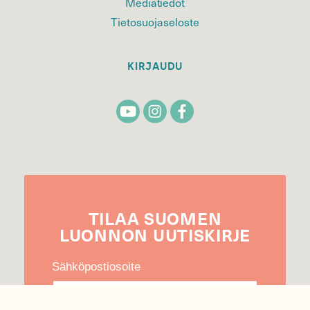
Mediatiedot
Tietosuojaseloste
KIRJAUDU
TILAA
SUOMEN
LUONNON
UUTIS­KIRJE
Sähköpostiosoite