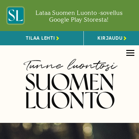
Lataa Suomen Luonto -sovellus
Google Play Storesta!
TILAA LEHTI
KIRJAUDU