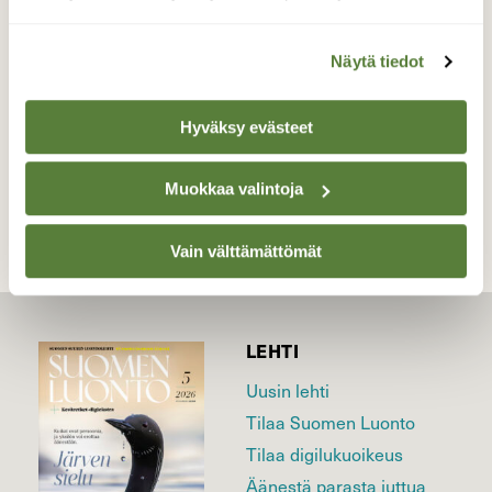
9.7.2016.
Valokuvaaja: Kari Saarinen, Lempäälä 9.7.2016
Näytä tiedot
Hyväksy evästeet
TAKAISIN LISTAAN
Muokkaa valintoja
Vain välttämättömät
LEHTI
Uusin lehti
Tilaa Suomen Luonto
Tilaa digilukuoikeus
Äänestä parasta juttua