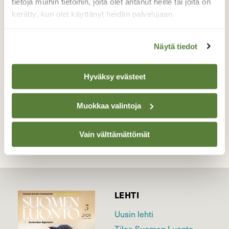
tietoja muihin tietoihin, joita olet antanut heille tai joita on
pysähtyä, mutta sain otettua niiden
kerätty, kun olet käyttänyt heidän palvelujaan.
sirkustempuista mm. tämän kuvan. 14.9.2015
Lempäälä
Näytä tiedot
Valokuvaaja: Irja lehtinen, Lempäälä 14.9.2015
Hyväksy evästeet
TAKAISIN LISTAAN
Muokkaa valintoja
Vain välttämättömät
LEHTI
Uusin lehti
Tilaa Suomen Luonto