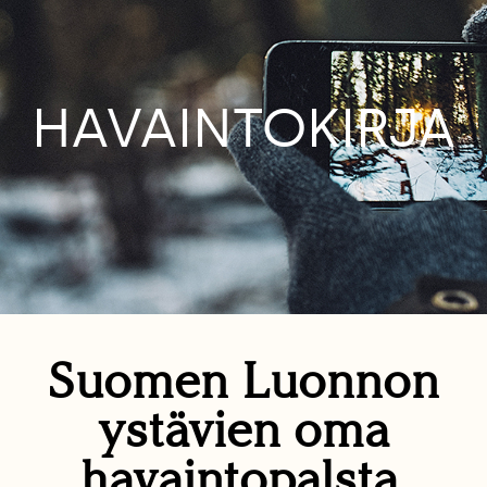
HAVAINTOKIRJA
Suomen Luonnon
ystävien oma
havaintopalsta.