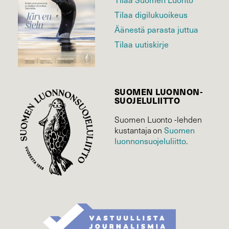
Tilaa digilukuoikeus
Äänestä parasta juttua
Tilaa uutiskirje
SUOMEN LUONNON­
SUOJELU­LIITTO
Suomen Luonto -lehden
kustantaja on
Suomen
luonnonsuojelu­liitto
.