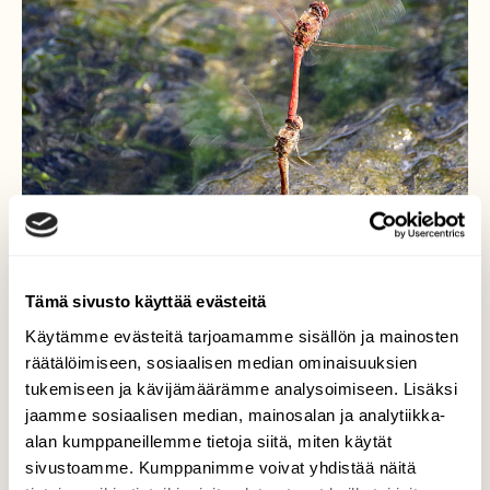
Tämä sivusto käyttää evästeitä
Käytämme evästeitä tarjoamamme sisällön ja mainosten
räätälöimiseen, sosiaalisen median ominaisuuksien
tukemiseen ja kävijämäärämme analysoimiseen. Lisäksi
Korentojen sirkustemppuja
jaamme sosiaalisen median, mainosalan ja analytiikka-
alan kumppaneillemme tietoja siitä, miten käytät
Seurasin rantakivillä korentopareja, siinä oli
sivustoamme. Kumppanimme voivat yhdistää näitä
vipinää ja vilskettä. Eivät malttaneet