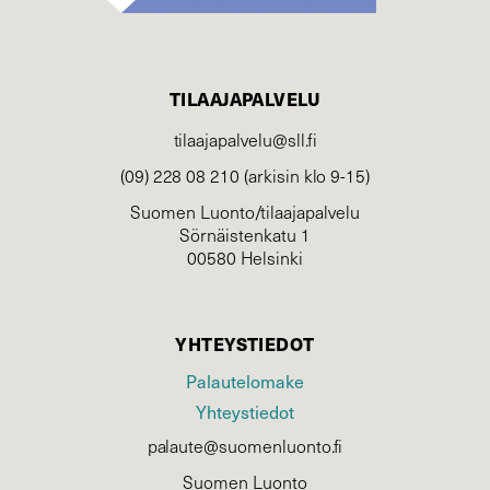
TILAAJAPALVELU
tilaajapalvelu@sll.fi
(09) 228 08 210 (arkisin klo 9-15)
Suomen Luonto/tilaajapalvelu
Sörnäistenkatu 1
00580 Helsinki
YHTEYSTIEDOT
Palautelomake
Yhteystiedot
palaute@suomenluonto.fi
Suomen Luonto