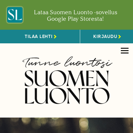
Lataa Suomen Luonto -sovellus
Google Play Storesta!
TILAA LEHTI
KIRJAUDU