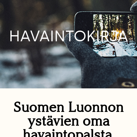
HAVAINTOKIRJA
Suomen Luonnon
ystävien oma
havaintopalsta.