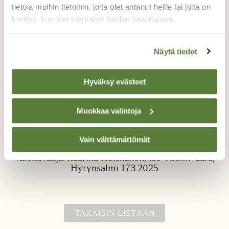
tietoja muihin tietoihin, joita olet antanut heille tai joita on
kerätty, kun olet käyttänyt heidän palvelujaan.
Näytä tiedot
Koristeltu tykkylumikuusi
Hyväksy evästeet
Hiihtelimme Siilin Ladun kanssa osin
umpihangessa Iso Tuomivaaralle, jossa oli
Muokkaa valintoja
vielä tykkylumen koristelemia kuusia.
Yllätyimme, kun kuusen oksilta roikkui paljon
jääpuikkojakin.
Vain välttämättömät
Valokuvaaja: Kaarina Heiskanen, Iso Tuomivaara,
Hyrynsalmi 17.3.2025
TAKAISIN LISTAAN