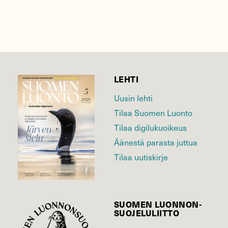
LEHTI
Uusin lehti
Tilaa Suomen Luonto
Tilaa digilukuoikeus
Äänestä parasta juttua
Tilaa uutiskirje
SUOMEN LUONNON­
SUOJELU­LIITTO