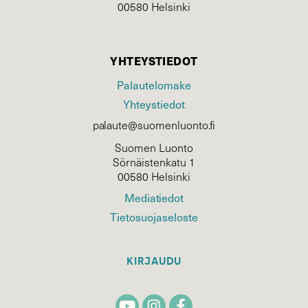
00580 Helsinki
YHTEYSTIEDOT
Palautelomake
Yhteystiedot
palaute@suomenluonto.fi
Suomen Luonto
Sörnäistenkatu 1
00580 Helsinki
Mediatiedot
Tietosuojaseloste
KIRJAUDU