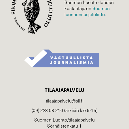
Suomen Luonto -lehden
Suomen
kustantaja on
luonnonsuojelu­liitto
.
TILAAJAPALVELU
tilaajapalvelu@sll.fi
(09) 228 08 210 (arkisin klo 9-15)
Suomen Luonto/tilaajapalvelu
Sörnäistenkatu 1