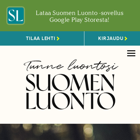
Lataa Suomen Luonto -sovellus
Google Play Storesta!
TILAA LEHTI
KIRJAUDU