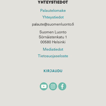
YHTEYSTIEDOT
Palautelomake
Yhteystiedot
palaute@suomenluonto.fi
Suomen Luonto
Sörnäistenkatu 1
00580 Helsinki
Mediatiedot
Tietosuojaseloste
KIRJAUDU