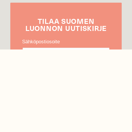
TILAA
SUOMEN
LUONNON
UUTIS­KIRJE
Sähköpostiosoite
Hyväksyn tietojeni käytön uutiskirjeen
lähettämiseen
Tietosuojaseloste