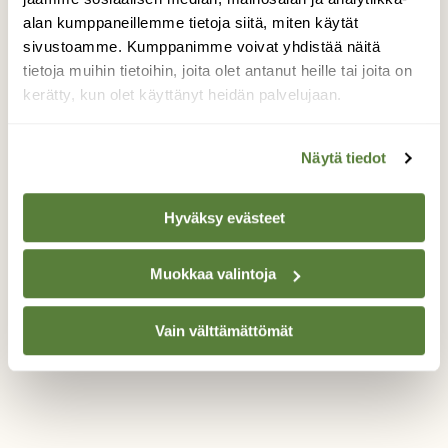
laskevassa päivässä automme edestä nousi
alan kumppaneillemme tietoja siitä, miten käytät
viereiselle mäelle kaksi ( 2 ) hirvisonnia .
Vaikka kuvassa etäisyys on pitkä oli matkaa
sivustoamme. Kumppanimme voivat yhdistää näitä
todellisuudessa n. 25-30 m .
tietoja muihin tietoihin, joita olet antanut heille tai joita on
Kännykkäkameralla otetut kuvat eivät anna
kerätty, kun olet käyttänyt heidän palvelujaan.
oikeutta tilanteelle. Sain 4 kuvaa kunnes
sonnit kävelivät rauhallisesti
Näytä tiedot
rajavyöhykkeelle ja kohti Venäjän
rannattomia salomaita.
Hyväksy evästeet
Valokuvaaja: Raimo Häkkinen, Lieksa , Pohjois-
Karjala 08.10.2018
Muokkaa valintoja
Vain välttämättömät
TAKAISIN LISTAAN