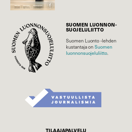
SUOMEN LUONNON­
SUOJELU­LIITTO
Suomen Luonto -lehden
Suomen
kustantaja on
luonnonsuojelu­liitto
.
TILAAJAPALVELU