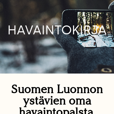
HAVAINTOKIRJA
Suomen Luonnon
ystävien oma
havaintopalsta.