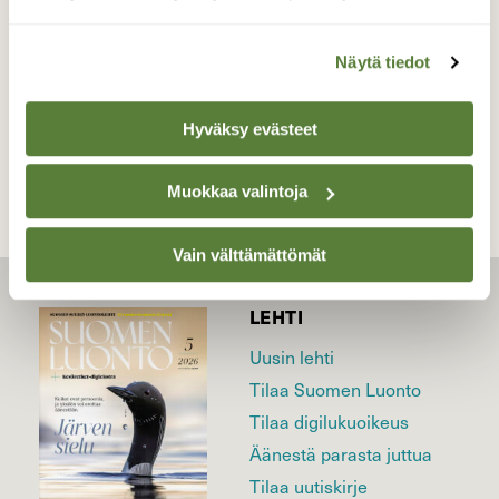
Valokuvaaja: Jaana Saarelainen, Koli 1.2.21
Näytä tiedot
TAKAISIN LISTAAN
Hyväksy evästeet
Muokkaa valintoja
Vain välttämättömät
LEHTI
Uusin lehti
Tilaa Suomen Luonto
Tilaa digilukuoikeus
Äänestä parasta juttua
Tilaa uutiskirje