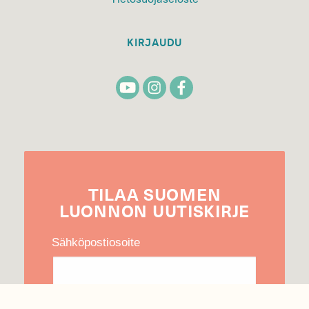
KIRJAUDU
TILAA
SUOMEN
LUONNON
UUTIS­KIRJE
Sähköpostiosoite
Hyväksyn tietojeni käytön uutiskirjeen