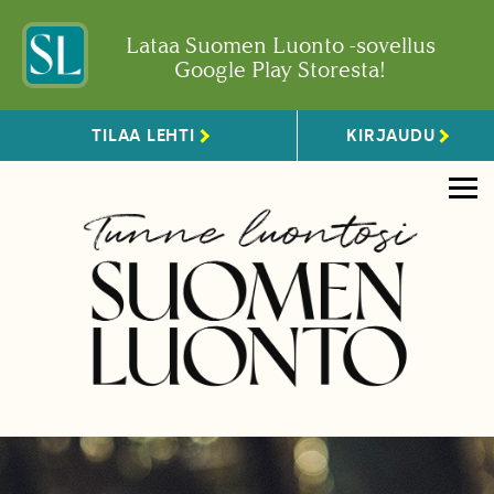
Lataa Suomen Luonto -sovellus
Google Play Storesta!
TILAA LEHTI
KIRJAUDU