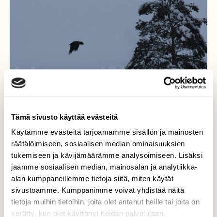
Tämä sivusto käyttää evästeitä
Käytämme evästeitä tarjoamamme sisällön ja mainosten
räätälöimiseen, sosiaalisen median ominaisuuksien
tukemiseen ja kävijämäärämme analysoimiseen. Lisäksi
Korpit rimpsalla
jaamme sosiaalisen median, mainosalan ja analytiikka-
alan kumppaneillemme tietoja siitä, miten käytät
Muuten niin hiljaisessa luonnossa kuului
sivustoamme. Kumppanimme voivat yhdistää näitä
korppien kronksuntaa
tietoja muihin tietoihin, joita olet antanut heille tai joita on
kerätty, kun olet käyttänyt heidän palvelujaan.