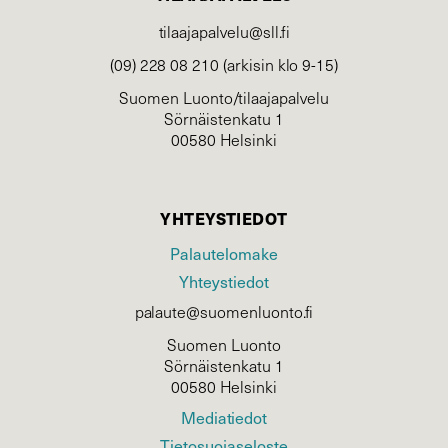
tilaajapalvelu@sll.fi
(09) 228 08 210 (arkisin klo 9-15)
Suomen Luonto/tilaajapalvelu
Sörnäistenkatu 1
00580 Helsinki
YHTEYSTIEDOT
Palautelomake
Yhteystiedot
palaute@suomenluonto.fi
Suomen Luonto
Sörnäistenkatu 1
00580 Helsinki
Mediatiedot
Tietosuojaseloste