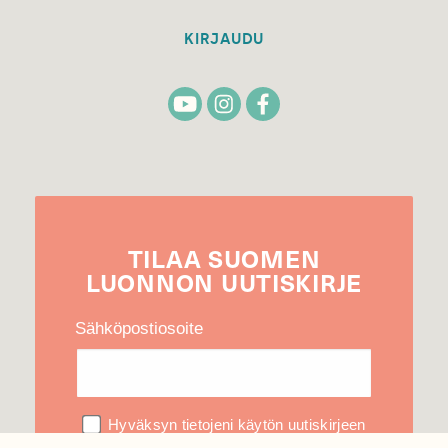
KIRJAUDU
TILAA
SUOMEN
LUONNON
UUTIS­KIRJE
Sähköpostiosoite
Hyväksyn tietojeni käytön uutiskirjeen
lähettämiseen