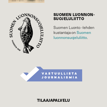
SUOMEN LUONNON­
SUOJELU­LIITTO
Suomen Luonto -lehden
Suomen
kustantaja on
luonnonsuojelu­liitto
.
TILAAJAPALVELU