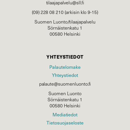
tilaajapalvelu@sll.fi
(09) 228 08 210 (arkisin klo 9-15)
Suomen Luonto/tilaajapalvelu
Sörnäistenkatu 1
00580 Helsinki
YHTEYSTIEDOT
Palautelomake
Yhteystiedot
palaute@suomenluonto.fi
Suomen Luonto
Sörnäistenkatu 1
00580 Helsinki
Mediatiedot
Tietosuojaseloste