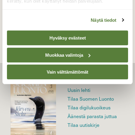
kerätty, kun olet käyttänyt heidän palvelujaan.
Näytä tiedot
TAKAISIN LISTAAN
Hyväksy evästeet
Muokkaa valintoja
Vain välttämättömät
LEHTI
Uusin lehti
Tilaa Suomen Luonto
Tilaa digilukuoikeus
Äänestä parasta juttua
Tilaa uutiskirje