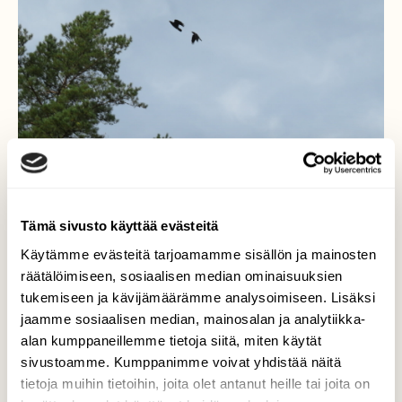
Tämä sivusto käyttää evästeitä
Käytämme evästeitä tarjoamamme sisällön ja mainosten
Korpit
räätälöimiseen, sosiaalisen median ominaisuuksien
tukemiseen ja kävijämäärämme analysoimiseen. Lisäksi
Korpit kisailivat ja korahtelivat äänekkäästi
jaamme sosiaalisen median, mainosalan ja analytiikka-
metsäaukean ympärillä.
alan kumppaneillemme tietoja siitä, miten käytät
sivustoamme. Kumppanimme voivat yhdistää näitä
Valokuvaaja: Risto Kangassalo, Karhumäki, Raisio
tietoja muihin tietoihin, joita olet antanut heille tai joita on
20.9.2020