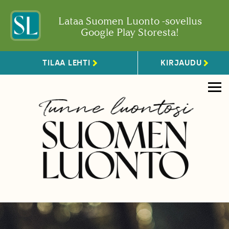
Lataa Suomen Luonto -sovellus
Google Play Storesta!
TILAA LEHTI
KIRJAUDU