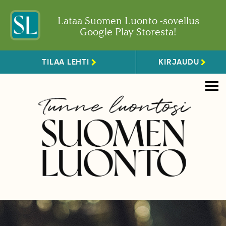
Lataa Suomen Luonto -sovellus
Google Play Storesta!
TILAA LEHTI
KIRJAUDU