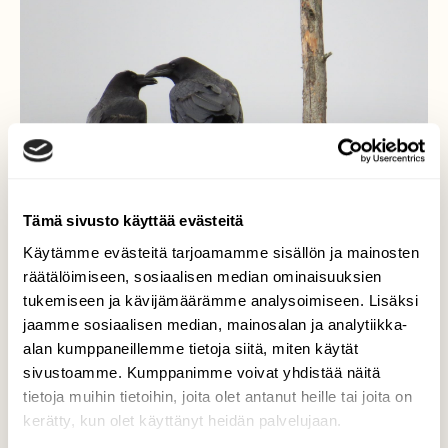
Tämä sivusto käyttää evästeitä
Käytämme evästeitä tarjoamamme sisällön ja mainosten
räätälöimiseen, sosiaalisen median ominaisuuksien
tukemiseen ja kävijämäärämme analysoimiseen. Lisäksi
jaamme sosiaalisen median, mainosalan ja analytiikka-
alan kumppaneillemme tietoja siitä, miten käytät
Korppien pusu
sivustoamme. Kumppanimme voivat yhdistää näitä
tietoja muihin tietoihin, joita olet antanut heille tai joita on
Valokuvaaja: Katri Himanen, Suomussalmi
kerätty, kun olet käyttänyt heidän palvelujaan.
9.6.2016