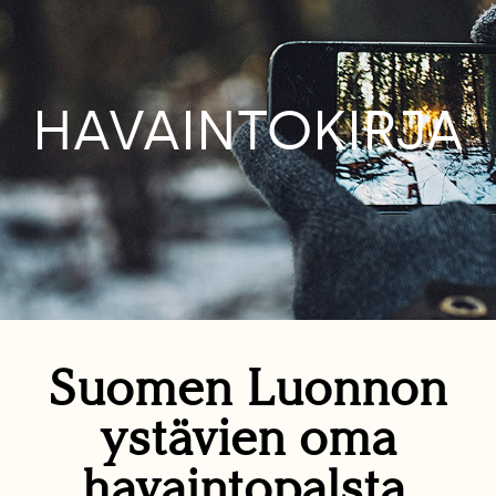
HAVAINTOKIRJA
Suomen Luonnon
ystävien oma
havaintopalsta.