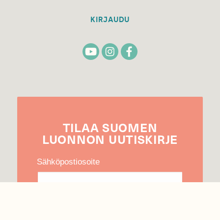
KIRJAUDU
TILAA
SUOMEN
LUONNON
UUTIS­KIRJE
Sähköpostiosoite
Hyväksyn tietojeni käytön uutiskirjeen
lähettämiseen