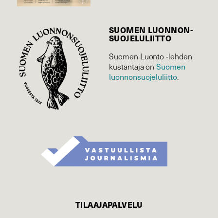
SUOMEN LUONNON­
SUOJELU­LIITTO
Suomen Luonto -lehden
Suomen
kustantaja on
luonnonsuojelu­liitto
.
TILAAJAPALVELU