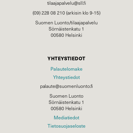
tilaajapalvelu@sll.fi
(09) 228 08 210 (arkisin klo 9-15)
Suomen Luonto/tilaajapalvelu
Sörnäistenkatu 1
00580 Helsinki
YHTEYSTIEDOT
Palautelomake
Yhteystiedot
palaute@suomenluonto.fi
Suomen Luonto
Sörnäistenkatu 1
00580 Helsinki
Mediatiedot
Tietosuojaseloste