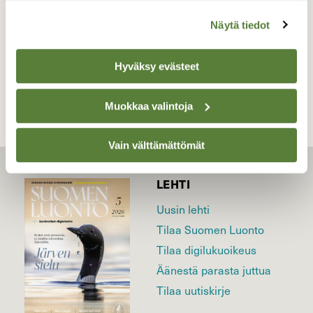
Näytä tiedot
TAKAISIN LISTAAN
Hyväksy evästeet
Muokkaa valintoja
Vain välttämättömät
LEHTI
Uusin lehti
Tilaa Suomen Luonto
Tilaa digilukuoikeus
Äänestä parasta juttua
Tilaa uutiskirje