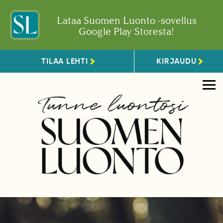
Lataa Suomen Luonto -sovellus
Google Play Storesta!
TILAA LEHTI
KIRJAUDU