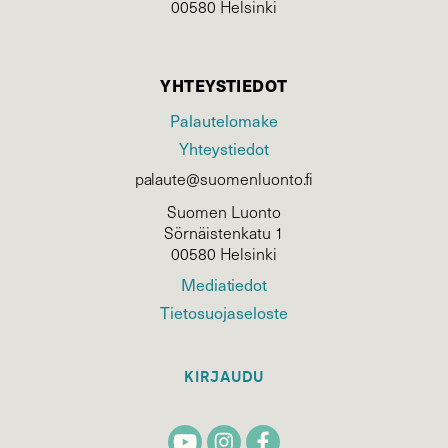
00580 Helsinki
YHTEYSTIEDOT
Palautelomake
Yhteystiedot
palaute@suomenluonto.fi
Suomen Luonto
Sörnäistenkatu 1
00580 Helsinki
Mediatiedot
Tietosuojaseloste
KIRJAUDU