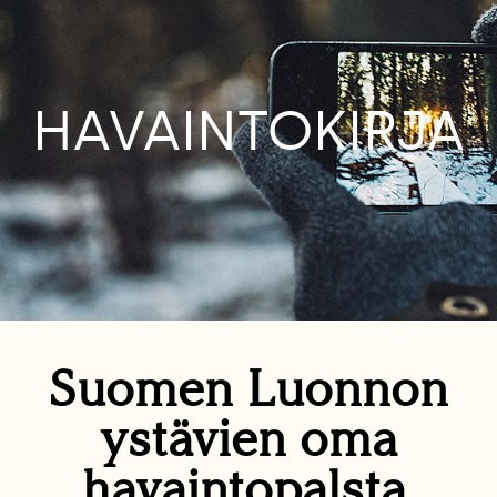
HAVAINTOKIRJA
Suomen Luonnon
ystävien oma
havaintopalsta.