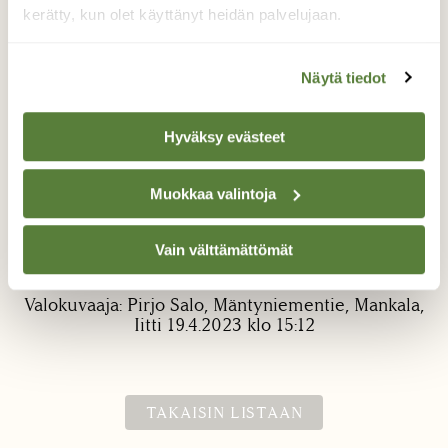
kerätty, kun olet käyttänyt heidän palvelujaan.
Näytä tiedot
Hyväksy evästeet
Korvasienet nousevat
Muokkaa valintoja
Mökkitien reunassa nousee aina ekat.
Hiljainen tie jossa 1-3 autoa/vko menee ja
Vain välttämättömät
tulee kesämökeille.
Valokuvaaja: Pirjo Salo, Mäntyniementie, Mankala,
Iitti 19.4.2023 klo 15:12
TAKAISIN LISTAAN