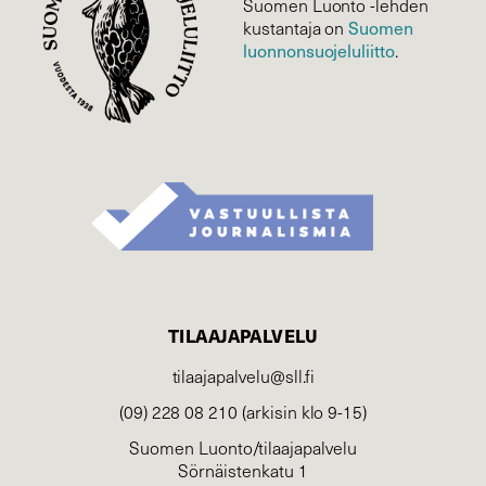
Suomen Luonto -lehden
Suomen
kustantaja on
luonnonsuojelu­liitto
.
TILAAJAPALVELU
tilaajapalvelu@sll.fi
(09) 228 08 210 (arkisin klo 9-15)
Suomen Luonto/tilaajapalvelu
Sörnäistenkatu 1