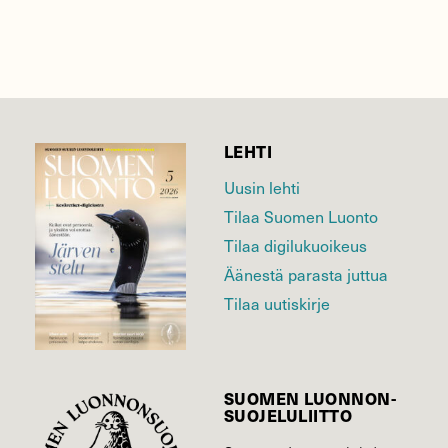
LEHTI
Uusin lehti
Tilaa Suomen Luonto
Tilaa digilukuoikeus
Äänestä parasta juttua
Tilaa uutiskirje
SUOMEN LUONNON­
SUOJELU­LIITTO