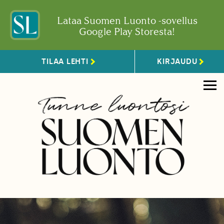
Lataa Suomen Luonto -sovellus
Google Play Storesta!
TILAA LEHTI
KIRJAUDU