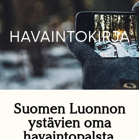
HAVAINTOKIRJA
Suomen Luonnon
ystävien oma
havaintopalsta.