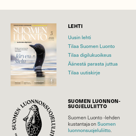
LEHTI
Uusin lehti
Tilaa Suomen Luonto
Tilaa digilukuoikeus
Äänestä parasta juttua
Tilaa uutiskirje
SUOMEN LUONNON­
SUOJELU­LIITTO
Suomen Luonto -lehden
Suomen
kustantaja on
luonnonsuojelu­liitto
.