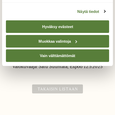
Näytä tiedot
Hyväksy evästeet
Muokkaa valintoja
Korvasieni
Vielä pieni
Vain välttämättömät
Valokuvaaja: Satu Suuntala, Espoo 12.5.2025
TAKAISIN LISTAAN