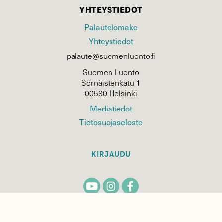
YHTEYSTIEDOT
Palautelomake
Yhteystiedot
palaute@suomenluonto.fi
Suomen Luonto
Sörnäistenkatu 1
00580 Helsinki
Mediatiedot
Tietosuojaseloste
KIRJAUDU