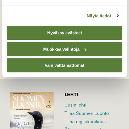
Valokuvaaja: Tarja Naukkarinen, Savitaipale
9.5.2026
Näytä tiedot
Hyväksy evästeet
TAKAISIN LISTAAN
Muokkaa valintoja
Vain välttämättömät
LEHTI
Uusin lehti
Tilaa Suomen Luonto
Tilaa digilukuoikeus