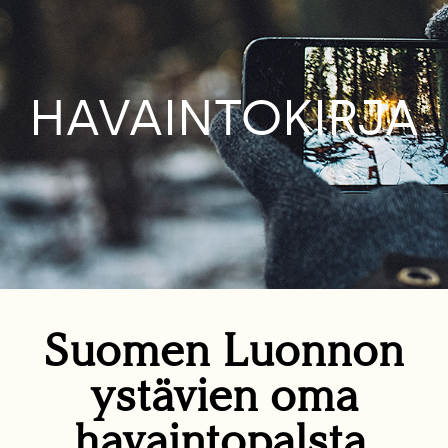
HAVAINTOKIRJA
Suomen Luonnon
ystävien oma
havaintopalsta.