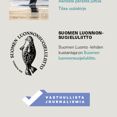
Äänestä parasta juttua
Tilaa uutiskirje
SUOMEN LUONNON­
SUOJELU­LIITTO
Suomen Luonto -lehden
Suomen
kustantaja on
luonnonsuojelu­liitto
.