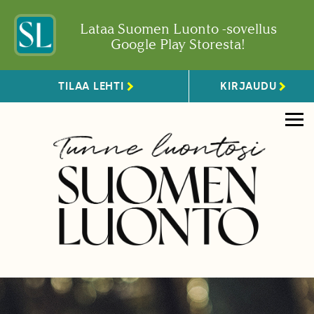
Lataa Suomen Luonto -sovellus
Google Play Storesta!
TILAA LEHTI
KIRJAUDU