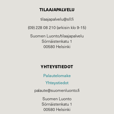
TILAAJAPALVELU
tilaajapalvelu@sll.fi
(09) 228 08 210 (arkisin klo 9-15)
Suomen Luonto/tilaajapalvelu
Sörnäistenkatu 1
00580 Helsinki
YHTEYSTIEDOT
Palautelomake
Yhteystiedot
palaute@suomenluonto.fi
Suomen Luonto
Sörnäistenkatu 1
00580 Helsinki