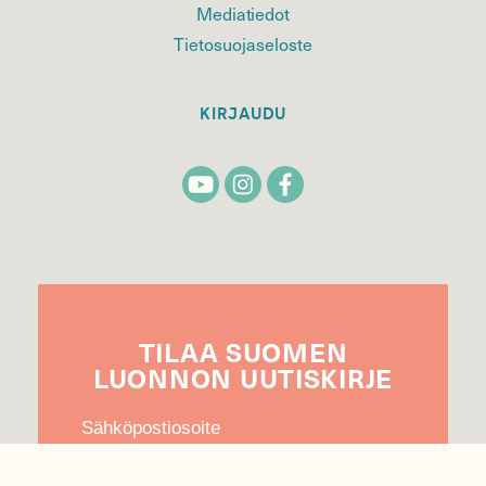
Mediatiedot
Tietosuojaseloste
KIRJAUDU
TILAA
SUOMEN
LUONNON
UUTIS­KIRJE
Sähköpostiosoite