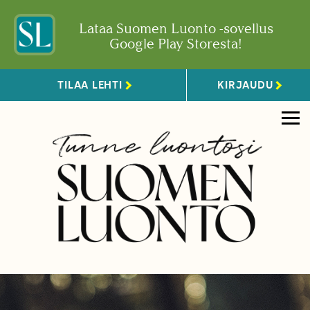
Lataa Suomen Luonto -sovellus
Google Play Storesta!
TILAA LEHTI
KIRJAUDU