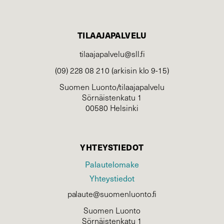
TILAAJAPALVELU
tilaajapalvelu@sll.fi
(09) 228 08 210 (arkisin klo 9-15)
Suomen Luonto/tilaajapalvelu
Sörnäistenkatu 1
00580 Helsinki
YHTEYSTIEDOT
Palautelomake
Yhteystiedot
palaute@suomenluonto.fi
Suomen Luonto
Sörnäistenkatu 1