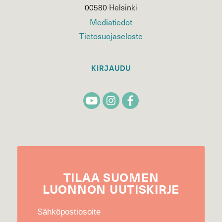
00580 Helsinki
Mediatiedot
Tietosuojaseloste
KIRJAUDU
TILAA
SUOMEN
LUONNON
UUTIS­KIRJE
Sähköpostiosoite