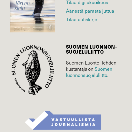
Tilaa digilukuoikeus
Äänestä parasta juttua
Tilaa uutiskirje
SUOMEN LUONNON­
SUOJELU­LIITTO
Suomen Luonto -lehden
kustantaja on
Suomen
luonnonsuojelu­liitto
.