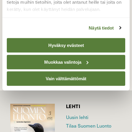
tietoja muihin tietoihin, joita olet antanut heille tai joita on
talvella,johtuen kai kun ei ole olut niin pitkiä
kerätty, kun olet käyttänyt heidän palvelujaan.
pakkasjaksoja !
Valokuvaaja: Sirpa Jyske, Virrat 24.2-17
Näytä tiedot
Hyväksy evästeet
TAKAISIN LISTAAN
Muokkaa valintoja
Vain välttämättömät
LEHTI
Uusin lehti
Tilaa Suomen Luonto