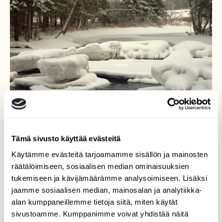
Tämä sivusto käyttää evästeitä
Käytämme evästeitä tarjoamamme sisällön ja mainosten
räätälöimiseen, sosiaalisen median ominaisuuksien
Koski ja pakkanen
tukemiseen ja kävijämäärämme analysoimiseen. Lisäksi
yhteistyössä!
jaamme sosiaalisen median, mainosalan ja analytiikka-
alan kumppaneillemme tietoja siitä, miten käytät
Kituskoski elää omaa talveaan,nyt ei
sivustoamme. Kumppanimme voivat yhdistää näitä
jäänmuodostumat ole niin suuria kuin joskus