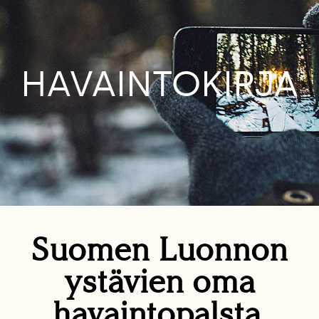
HAVAINTOKIRJA
Suomen Luonnon
ystävien oma
havaintopalsta.