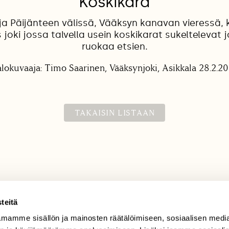
Koskikara
ja Päijänteen välissä, Vääksyn kanavan vieressä, 
joki jossa talvella usein koskikarat sukeltelevat
ruokaa etsien.
lokuvaaja: Timo Saarinen, Vääksynjoki, Asikkala 28.2.2
TAKAISIN LISTAAN
teitä
mamme sisällön ja mainosten räätälöimiseen, sosiaalisen medi
TILAAJAPALVELU