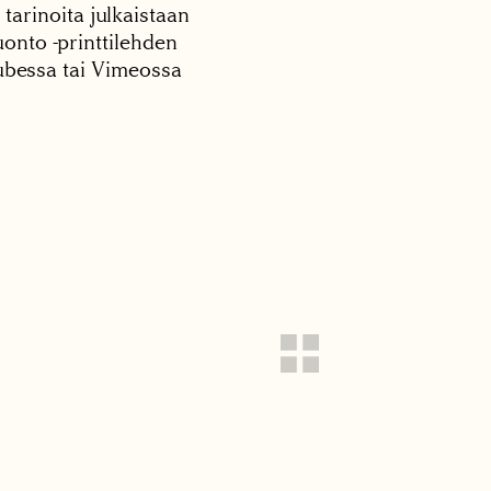
 tarinoita julkaistaan
onto -printtilehden
tubessa tai Vimeossa