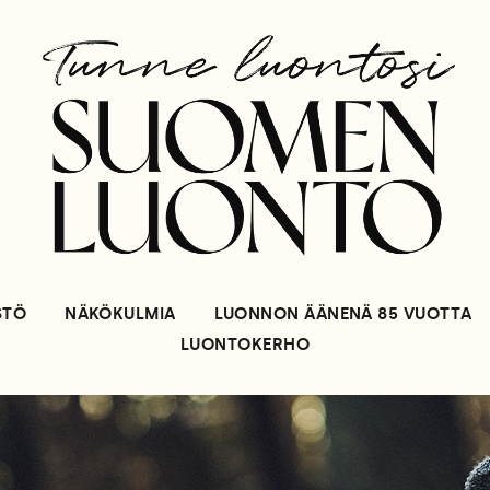
STÖ
NÄKÖKULMIA
LUONNON ÄÄNENÄ 85 VUOTTA
LUONTOKERHO