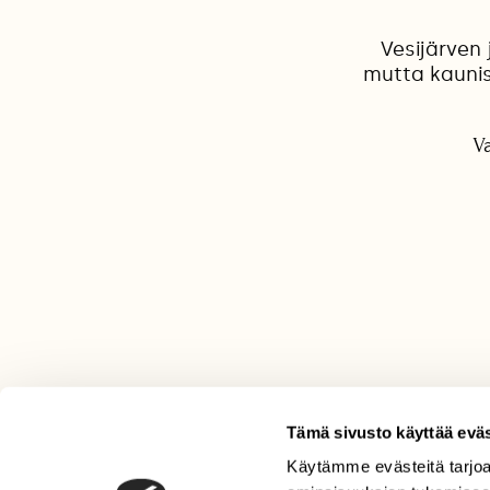
Vesijärven 
mutta kaunis 
Va
Tämä sivusto käyttää eväs
Käytämme evästeitä tarjoa
LEHTI