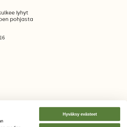
kulkee lyhyt
 joen pohjasta
016
Hyväksy evästeet
an