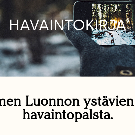
HAVAINTOKIRJA
en Luonnon ystävie
havaintopalsta.