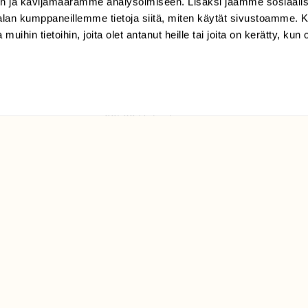
n ja kävijämäärämme analysoimiseen. Lisäksi jaamme sosiaali
tilaajapalvelu@sll.fi
-alan kumppaneillemme tietoja siitä, miten käytät sivustoamme
 muihin tietoihin, joita olet antanut heille tai joita on kerätty, kun 
(09) 228 08 210 (arkisin
klo 9-15)
Suomen
Luonto/tilaajapalvelu
Sörnäistenkatu 1
00580 Helsinki
ELU­
YHTEYSTIEDOT
ntaja on
Palautelomake
Yhteystiedot
palaute@suomenluonto.fi
Suomen Luonto
Sörnäistenkatu 1
00580 Helsinki
Mediatiedot