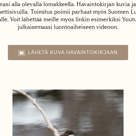
nasi alla olevalla lomakkeella. Havaintokirjan kuvia ja
tisivuilla. Toimitus poimii parhaat myös Suomen Lu
alle. Voit lähettää meille myös linkin esimerkiksi You
julkaisemaasi luontoaiheiseen videoon.
LÄHETÄ KUVA HAVAINTOKIRJAAN