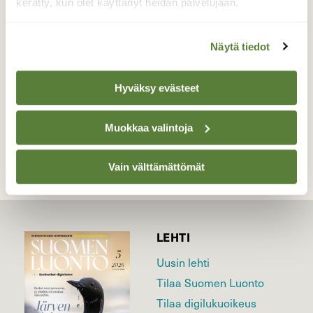
Longinojassa.
kerätty, kun olet käyttänyt heidän palvelujaan.
Valokuvaaja: Paavo Siukonen, Helsinki Malmi
Longinoja 4.2.2018
Näytä tiedot
Hyväksy evästeet
TAKAISIN LISTAAN
Muokkaa valintoja
Vain välttämättömät
LEHTI
Uusin lehti
Tilaa Suomen Luonto
Tilaa digilukuoikeus