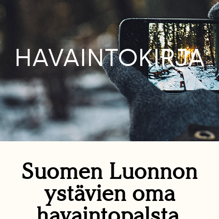
HAVAINTOKIRJA
Suomen Luonnon
ystävien oma
havaintopalsta.