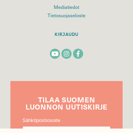
Mediatiedot
Tietosuojaseloste
KIRJAUDU
TILAA
SUOMEN
LUONNON
UUTIS­KIRJE
Sähköpostiosoite