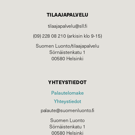
TILAAJAPALVELU
tilaajapalvelu@sll.fi
(09) 228 08 210 (arkisin klo 9-15)
Suomen Luonto/tilaajapalvelu
Sörnäistenkatu 1
00580 Helsinki
YHTEYSTIEDOT
Palautelomake
Yhteystiedot
palaute@suomenluonto.fi
Suomen Luonto
Sörnäistenkatu 1
00580 Helsinki