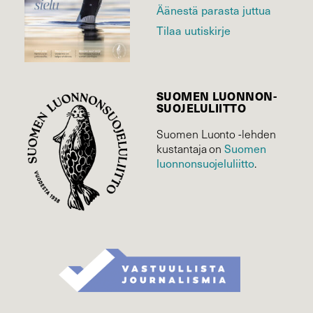
Äänestä parasta juttua
Tilaa uutiskirje
SUOMEN LUONNON­
SUOJELU­LIITTO
Suomen Luonto -lehden
Suomen
kustantaja on
luonnonsuojelu­liitto
.