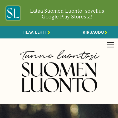
Lataa Suomen Luonto -sovellus
Google Play Storesta!
TILAA LEHTI
KIRJAUDU