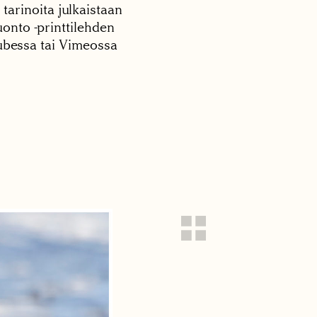
 tarinoita julkaistaan
onto -printtilehden
tubessa tai Vimeossa