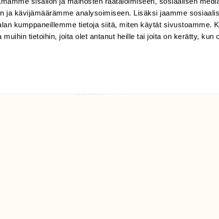
mamme sisällön ja mainosten räätälöimiseen, sosiaalisen medi
TILAAJAPALVELU
n ja kävijämäärämme analysoimiseen. Lisäksi jaamme sosiaali
tilaajapalvelu@sll.fi
-alan kumppaneillemme tietoja siitä, miten käytät sivustoamme
 muihin tietoihin, joita olet antanut heille tai joita on kerätty, kun 
(09) 228 08 210 (arkisin
klo 9-15)
Suomen
Luonto/tilaajapalvelu
Sörnäistenkatu 1
00580 Helsinki
ELU­
YHTEYSTIEDOT
ntaja on
Palautelomake
Yhteystiedot
palaute@suomenluonto.fi
Suomen Luonto
Sörnäistenkatu 1
00580 Helsinki