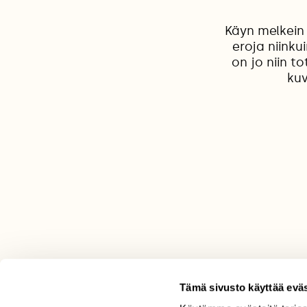
Käyn melkein
eroja niink
on jo niin 
kuv
Tämä sivusto käyttää eväs