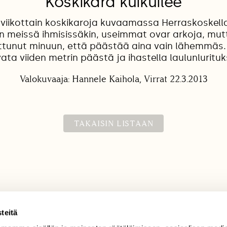
Koskikara kuikuilee
 viikottain koskikaroja kuvaamassa Herraskoskella
uin meissä ihmisissäkin, useimmat ovar arkoja, mut
tottunut minuun, että päästää aina vain lähemmäs.
ata viiden metrin päästä ja ihastella laulunlurituk
Valokuvaaja: Hannele Kaihola, Virrat 22.3.2013
TAKAISIN LISTAAN
teitä