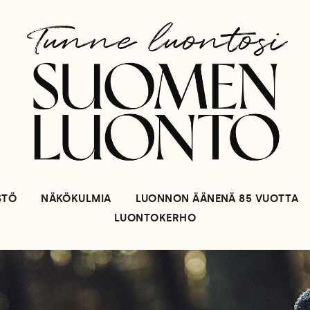
STÖ
NÄKÖKULMIA
LUONNON ÄÄNENÄ 85 VUOTTA
LUONTOKERHO