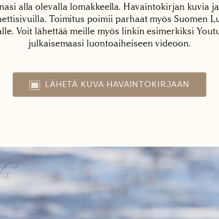
nasi alla olevalla lomakkeella. Havaintokirjan kuvia ja
tisivuilla. Toimitus poimii parhaat myös Suomen Lu
alle. Voit lähettää meille myös linkin esimerkiksi You
julkaisemaasi luontoaiheiseen videoon.
LÄHETÄ KUVA HAVAINTOKIRJAAN