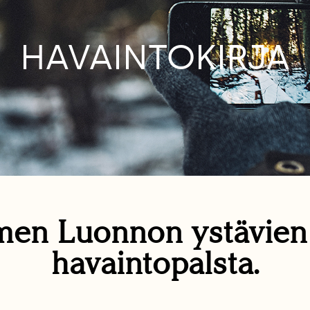
HAVAINTOKIRJA
en Luonnon ystävie
havaintopalsta.