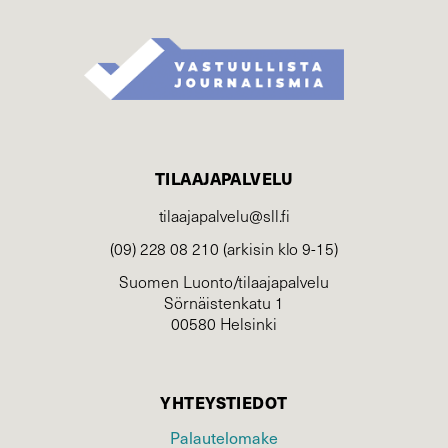
TILAAJAPALVELU
tilaajapalvelu@sll.fi
(09) 228 08 210 (arkisin klo 9-15)
Suomen Luonto/tilaajapalvelu
Sörnäistenkatu 1
00580 Helsinki
YHTEYSTIEDOT
Palautelomake