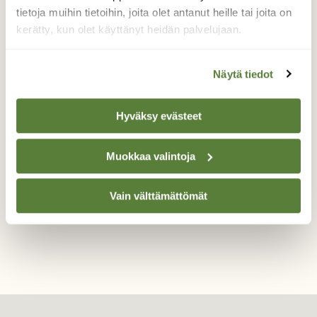
hankinnassa
tietoja muihin tietoihin, joita olet antanut heille tai joita on
kerätty, kun olet käyttänyt heidän palvelujaan.
Aikomus oli osallistua pihapongaukseen
mutta suhkuinen keli ajoi liikkeelle,käytiin
Näytä tiedot
turussa useammassakin paikassa lintuja
kuvailemassa.
Hyväksy evästeet
Valokuvaaja: Kari Pirttilä, Turku halisten koski
28.1.2017
Muokkaa valintoja
Vain välttämättömät
TAKAISIN LISTAAN