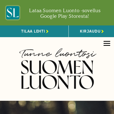
Lataa Suomen Luonto -sovellus
Google Play Storesta!
TILAA LEHTI
KIRJAUDU