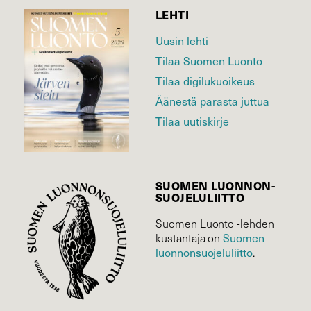
LEHTI
Uusin lehti
Tilaa Suomen Luonto
Tilaa digilukuoikeus
Äänestä parasta juttua
Tilaa uutiskirje
SUOMEN LUONNON­
SUOJELU­LIITTO
Suomen Luonto -lehden
Suomen
kustantaja on
luonnonsuojelu­liitto
.