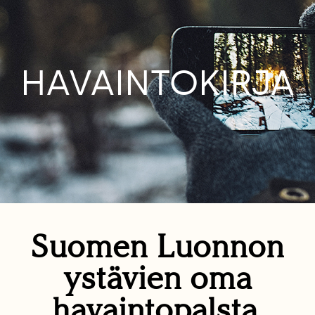
HAVAINTOKIRJA
Suomen Luonnon
ystävien oma
havaintopalsta.