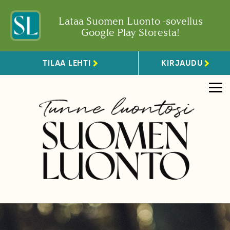
Lataa Suomen Luonto -sovellus
Google Play Storesta!
TILAA LEHTI
KIRJAUDU