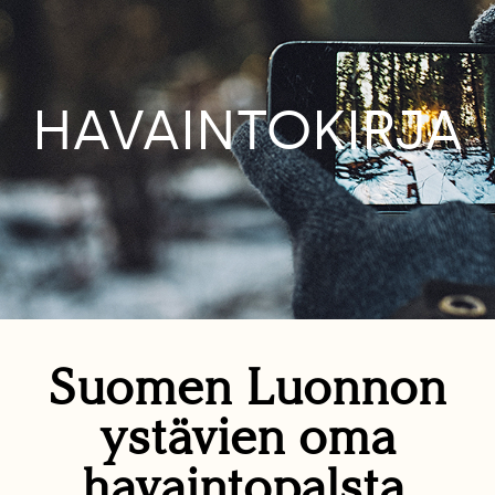
HAVAINTOKIRJA
Suomen Luonnon
ystävien oma
havaintopalsta.