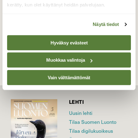
talvimaisemissa.
kerätty, kun olet käyttänyt heidän palvelujaan.
Valokuvaaja: Maarit Siitonen, Laukaa 4.2.2025
Näytä tiedot
Hyväksy evästeet
TAKAISIN LISTAAN
Muokkaa valintoja
Vain välttämättömät
LEHTI
Uusin lehti
Tilaa Suomen Luonto
Tilaa digilukuoikeus