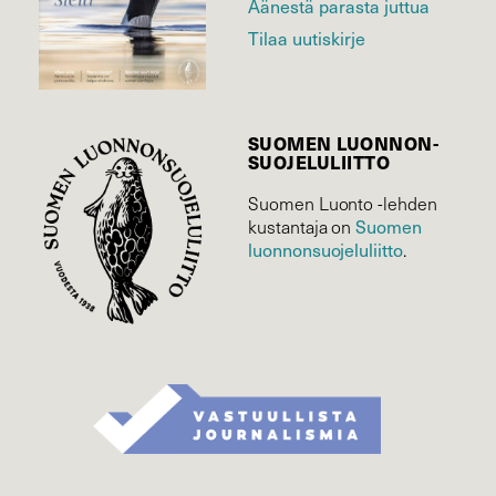
Äänestä parasta juttua
Tilaa uutiskirje
SUOMEN LUONNON­
SUOJELU­LIITTO
Suomen Luonto -lehden
Suomen
kustantaja on
luonnonsuojelu­liitto
.