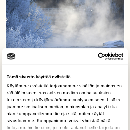
Tämä sivusto käyttää evästeitä
Käytämme evästeitä tarjoamamme sisällön ja mainosten
räätälöimiseen, sosiaalisen median ominaisuuksien
Koskikaran kylmä koti
tukemiseen ja kävijämäärämme analysoimiseen. Lisäksi
jaamme sosiaalisen median, mainosalan ja analytiikka-
Kylmä pakkaspäivä sai kosken höyryämään.
alan kumppaneillemme tietoja siitä, miten käytät
Koskikaran kodissa on viileää, mutta se ei
sivustoamme. Kumppanimme voivat yhdistää näitä
lintua haittaa. Koskikara poseeraa kauniissa
tietoja muihin tietoihin, joita olet antanut heille tai joita on