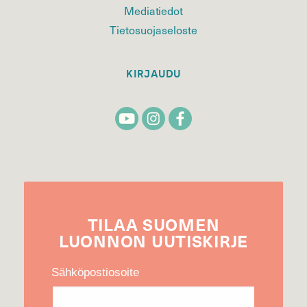
Mediatiedot
Tietosuojaseloste
KIRJAUDU
TILAA
SUOMEN
LUONNON
UUTIS­KIRJE
Sähköpostiosoite