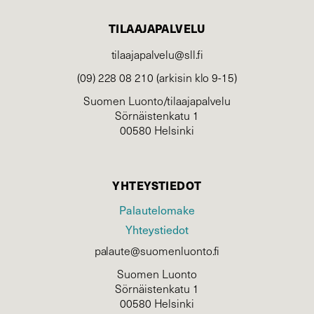
TILAAJAPALVELU
tilaajapalvelu@sll.fi
(09) 228 08 210 (arkisin klo 9-15)
Suomen Luonto/tilaajapalvelu
Sörnäistenkatu 1
00580 Helsinki
YHTEYSTIEDOT
Palautelomake
Yhteystiedot
palaute@suomenluonto.fi
Suomen Luonto
Sörnäistenkatu 1
00580 Helsinki