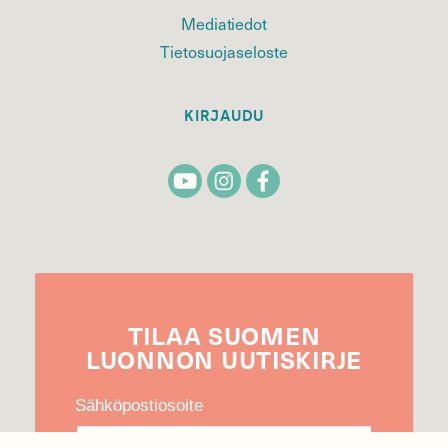
Mediatiedot
Tietosuojaseloste
KIRJAUDU
TILAA
SUOMEN
LUONNON
UUTIS­KIRJE
Sähköpostiosoite