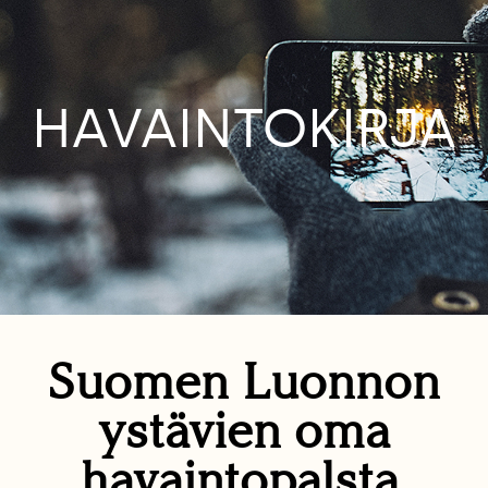
HAVAINTOKIRJA
Suomen Luonnon
ystävien oma
havaintopalsta.