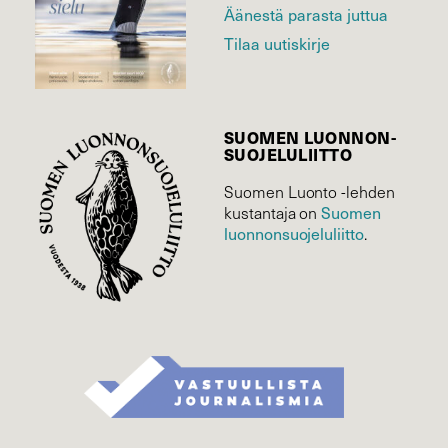
Äänestä parasta juttua
Tilaa uutiskirje
SUOMEN LUONNON­
SUOJELU­LIITTO
Suomen Luonto -lehden
Suomen
kustantaja on
luonnonsuojelu­liitto
.