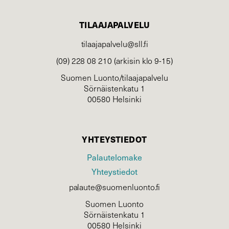
TILAAJAPALVELU
tilaajapalvelu@sll.fi
(09) 228 08 210 (arkisin klo 9-15)
Suomen Luonto/tilaajapalvelu
Sörnäistenkatu 1
00580 Helsinki
YHTEYSTIEDOT
Palautelomake
Yhteystiedot
palaute@suomenluonto.fi
Suomen Luonto
Sörnäistenkatu 1
00580 Helsinki