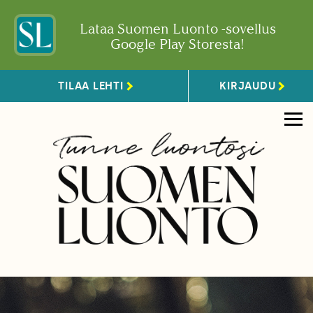
Lataa Suomen Luonto -sovellus
Google Play Storesta!
TILAA LEHTI
KIRJAUDU