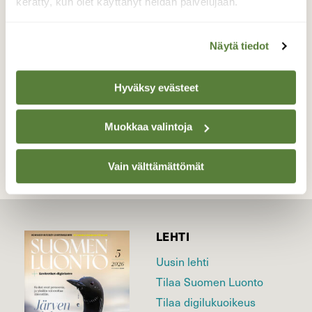
Niinsanottu ponni uimapaikkoineen.
kerätty, kun olet käyttänyt heidän palvelujaan.
Valokuvaaja: raija immonen, koivusari
Myllykoski29 11 2013 29. 11.2013
Näytä tiedot
Hyväksy evästeet
TAKAISIN LISTAAN
Muokkaa valintoja
Vain välttämättömät
LEHTI
Uusin lehti
Tilaa Suomen Luonto
Tilaa digilukuoikeus