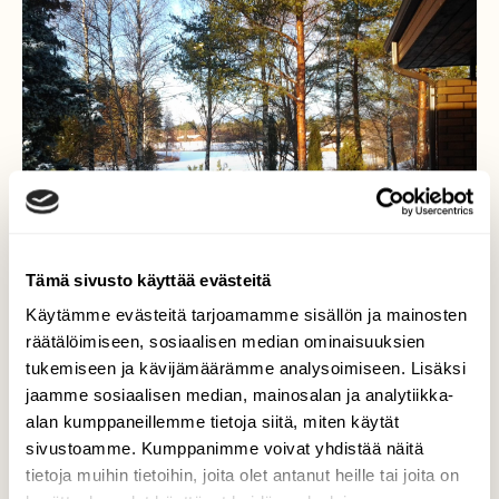
Tämä sivusto käyttää evästeitä
Käytämme evästeitä tarjoamamme sisällön ja mainosten
räätälöimiseen, sosiaalisen median ominaisuuksien
tukemiseen ja kävijämäärämme analysoimiseen. Lisäksi
jaamme sosiaalisen median, mainosalan ja analytiikka-
Kotipihalta kuvattu
alan kumppaneillemme tietoja siitä, miten käytät
sivustoamme. Kumppanimme voivat yhdistää näitä
Otettu pihalta. Kymijoen sivuhaara.
tietoja muihin tietoihin, joita olet antanut heille tai joita on