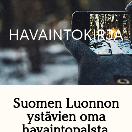
HAVAINTOKIRJA
Suomen Luonnon
ystävien oma
havaintopalsta.