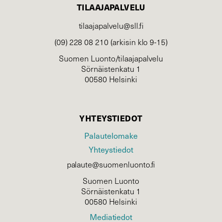
TILAAJAPALVELU
tilaajapalvelu@sll.fi
(09) 228 08 210 (arkisin klo 9-15)
Suomen Luonto/tilaajapalvelu
Sörnäistenkatu 1
00580 Helsinki
YHTEYSTIEDOT
Palautelomake
Yhteystiedot
palaute@suomenluonto.fi
Suomen Luonto
Sörnäistenkatu 1
00580 Helsinki
Mediatiedot