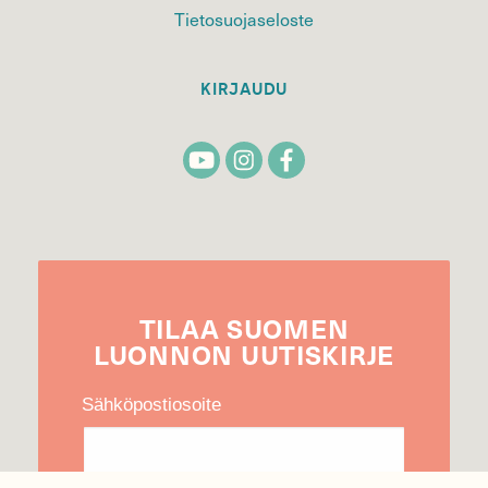
Tietosuojaseloste
KIRJAUDU
TILAA
SUOMEN
LUONNON
UUTIS­KIRJE
Sähköpostiosoite