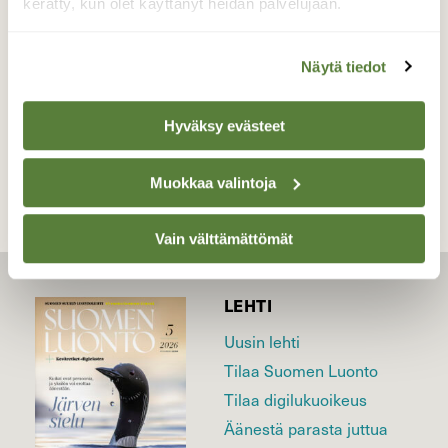
kerätty, kun olet käyttänyt heidän palvelujaan.
Valokuvaaja: Reijo Juurinen, Nuuksion
kansallispuisto Toukokuu
Näytä tiedot
TAKAISIN LISTAAN
Hyväksy evästeet
Muokkaa valintoja
Vain välttämättömät
LEHTI
Uusin lehti
Tilaa Suomen Luonto
Tilaa digilukuoikeus
Äänestä parasta juttua