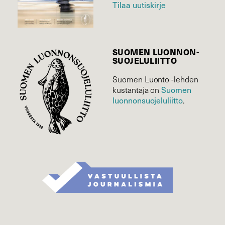
Tilaa uutiskirje
SUOMEN LUONNON­
SUOJELU­LIITTO
Suomen Luonto -lehden
Suomen
kustantaja on
luonnonsuojelu­liitto
.