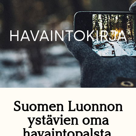
HAVAINTOKIRJA
Suomen Luonnon
ystävien oma
havaintopalsta.