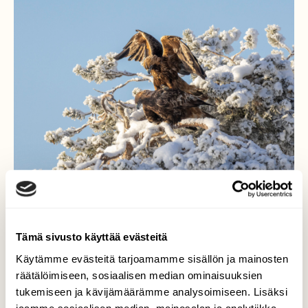
Tämä sivusto käyttää evästeitä
Käytämme evästeitä tarjoamamme sisällön ja mainosten
Kotkat paritteleva
räätälöimiseen, sosiaalisen median ominaisuuksien
tukemiseen ja kävijämäärämme analysoimiseen. Lisäksi
Olen käynyt Kuusamossa kuvaamassa