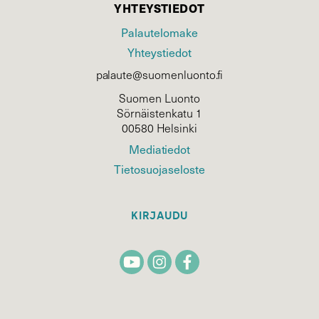
YHTEYSTIEDOT
Palautelomake
Yhteystiedot
palaute@suomenluonto.fi
Suomen Luonto
Sörnäistenkatu 1
00580 Helsinki
Mediatiedot
Tietosuojaseloste
KIRJAUDU