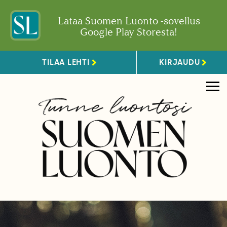
Lataa Suomen Luonto -sovellus
Google Play Storesta!
TILAA LEHTI
KIRJAUDU