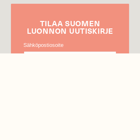
TILAA
SUOMEN
LUONNON
UUTIS­KIRJE
Sähköpostiosoite
Hyväksyn tietojeni käytön uutiskirjeen
lähettämiseen
Tietosuojaseloste