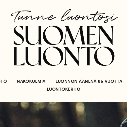
STÖ
NÄKÖKULMIA
LUONNON ÄÄNENÄ 85 VUOTTA
LUONTOKERHO