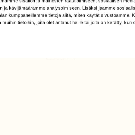
mamme sisällön ja mainosten räätälöimiseen, sosiaalisen medi
TILAAJAPALVELU
n ja kävijämäärämme analysoimiseen. Lisäksi jaamme sosiaali
tilaajapalvelu@sll.fi
-alan kumppaneillemme tietoja siitä, miten käytät sivustoamme
 muihin tietoihin, joita olet antanut heille tai joita on kerätty, kun 
(09) 228 08 210 (arkisin
klo 9-15)
Suomen
Luonto/tilaajapalvelu
Sörnäistenkatu 1
00580 Helsinki
ELU­
YHTEYSTIEDOT
ntaja on
Palautelomake
Yhteystiedot
palaute@suomenluonto.fi
Suomen Luonto
Sörnäistenkatu 1
00580 Helsinki