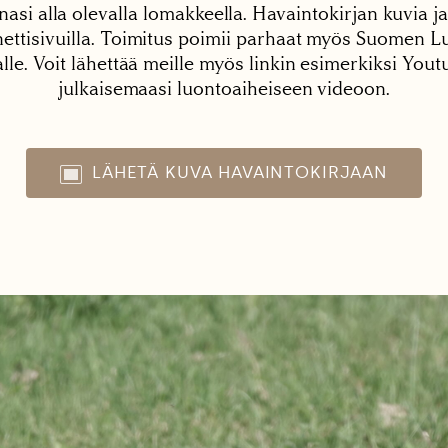
nasi alla olevalla lomakkeella. Havaintokirjan kuvia ja
tisivuilla. Toimitus poimii parhaat myös Suomen Lu
alle. Voit lähettää meille myös linkin esimerkiksi You
julkaisemaasi luontoaiheiseen videoon.
LÄHETÄ KUVA HAVAINTOKIRJAAN