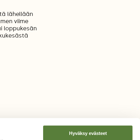
tä lähellään
lmen viime
ai loppukesän
lkukesästä
Hyväksy evästeet