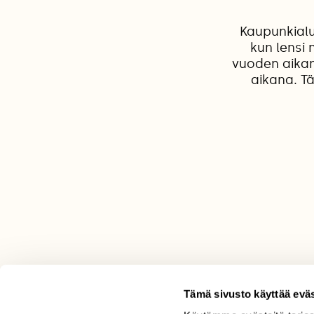
Kaupunkialu
kun lensi
vuoden aikan
aikana. T
Tämä sivusto käyttää eväs