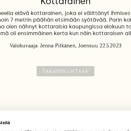
Kottarainen
eella elävä kottarainen, joka ei välittänyt ihmises
 noin 7 metrin päähän etsimään syötävää. Parin ko
a olen nähnyt kottaraisia kaupungissa elokuun t
ämä oli ensimmäinen kerta kun näin kottaraisen a
Valokuvaaja: Jenna Pitkänen, Joensuu 22.5.2023
TAKAISIN LISTAAN
teitä