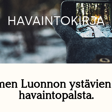
HAVAINTOKIRJA
en Luonnon ystävie
havaintopalsta.