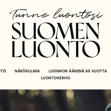
STÖ
NÄKÖKULMIA
LUONNON ÄÄNENÄ 85 VUOTTA
LUONTOKERHO