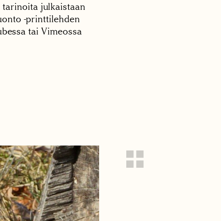
 tarinoita julkaistaan
onto -printtilehden
tubessa tai Vimeossa