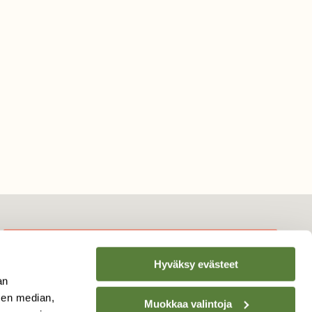
Hyväksy evästeet
TILAA
SUOMEN
an
LUONNON
UUTIS­KIRJE
sen median,
Muokkaa valintoja