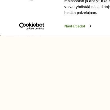
mainosalan ja analytiikka
Äänestä parasta juttua
voivat yhdistää näitä tietoja
Tilaa uutiskirje
heidän palvelujaan.
Näytä tiedot
SUOMEN LUONNON­SUOJ
LIITTO
Suomen Luonto -lehden kusta
Suomen luonnonsuojelu­liitto
.