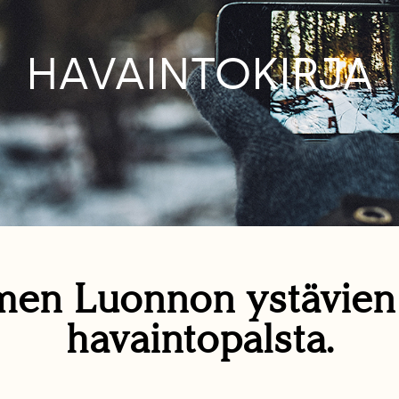
HAVAINTOKIRJA
en Luonnon ystävie
havaintopalsta.