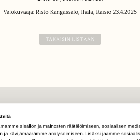
Valokuvaaja: Risto Kangassalo, Ihala, Raisio 23.4.2025
TAKAISIN LISTAAN
TILAAJAPALVELU
teitä
tilaajapalvelu@sll.fi
mamme sisällön ja mainosten räätälöimiseen, sosiaalisen medi
(09) 228 08 210 (arkisin
klo 9-15)
n ja kävijämäärämme analysoimiseen. Lisäksi jaamme sosiaali