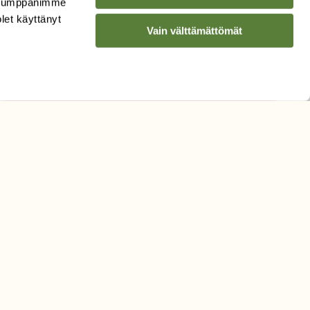
. Kumppanimme
Sähköpostiosoite
olet käyttänyt
Vain välttämättömät
Hyväksyn tietojeni käytön
uutiskirjeen lähettämiseen
Tietosuojaseloste