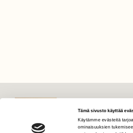
LEHTI
Uusin lehti
Tämä sivusto käyttää eväs
Tilaa Suomen Luonto
Käytämme evästeitä tarjoa
Tilaa digilukuoikeus
ominaisuuksien tukemisee