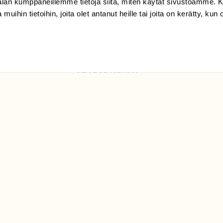
-alan kumppaneillemme tietoja siitä, miten käytät sivustoamme
Suomen
 muihin tietoihin, joita olet antanut heille tai joita on kerätty, kun 
Luonto/tilaajapalvelu
Sörnäistenkatu 1
00580 Helsinki
ELU­
YHTEYSTIEDOT
ntaja on
Palautelomake
Yhteystiedot
palaute@suomenluonto.fi
Suomen Luonto
Sörnäistenkatu 1
00580 Helsinki
Mediatiedot
Tietosuojaseloste
KIRJAUDU