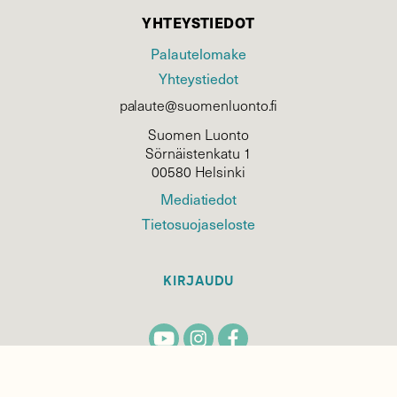
YHTEYSTIEDOT
Palautelomake
Yhteystiedot
palaute@suomenluonto.fi
Suomen Luonto
Sörnäistenkatu 1
00580 Helsinki
Mediatiedot
Tietosuojaseloste
KIRJAUDU