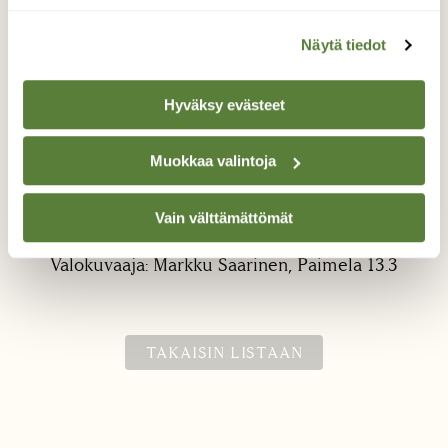
Näytä tiedot
Hyväksy evästeet
Muokkaa valintoja
kottarainen
Vain välttämättömät
kottarainen (Sturnus vulgaris)
Valokuvaaja: Markku Saarinen, Paimela 13.3
TAKAISIN LISTAAN