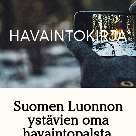
HAVAINTOKIRJA
Suomen Luonnon
ystävien oma
havaintopalsta.