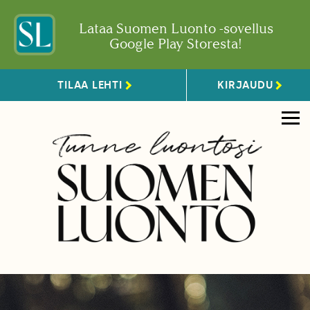
Lataa Suomen Luonto -sovellus
Google Play Storesta!
TILAA LEHTI
KIRJAUDU