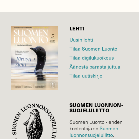
LEHTI
Uusin lehti
Tilaa Suomen Luonto
Tilaa digilukuoikeus
Äänestä parasta juttua
Tilaa uutiskirje
SUOMEN LUONNON­
SUOJELU­LIITTO
Suomen Luonto -lehden
Suomen
kustantaja on
luonnonsuojelu­liitto
.