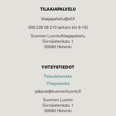
TILAAJAPALVELU
tilaajapalvelu@sll.fi
(09) 228 08 210 (arkisin klo 9-15)
Suomen Luonto/tilaajapalvelu
Sörnäistenkatu 1
00580 Helsinki
YHTEYSTIEDOT
Palautelomake
Yhteystiedot
palaute@suomenluonto.fi
Suomen Luonto
Sörnäistenkatu 1
00580 Helsinki