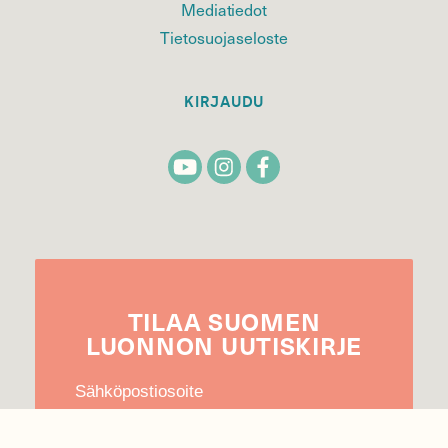
Mediatiedot
Tietosuojaseloste
KIRJAUDU
TILAA
SUOMEN
LUONNON
UUTIS­KIRJE
Sähköpostiosoite