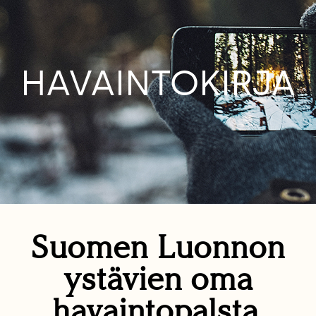
HAVAINTOKIRJA
Suomen Luonnon
ystävien oma
havaintopalsta.