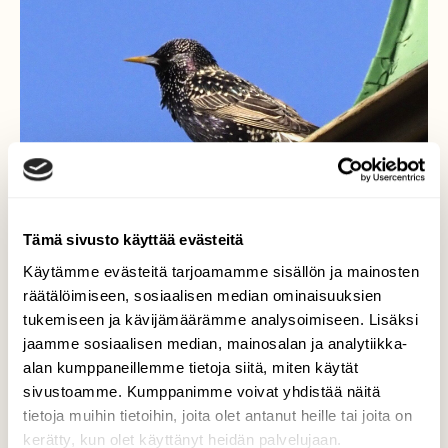
Tämä sivusto käyttää evästeitä
Käytämme evästeitä tarjoamamme sisällön ja mainosten
räätälöimiseen, sosiaalisen median ominaisuuksien
tukemiseen ja kävijämäärämme analysoimiseen. Lisäksi
jaamme sosiaalisen median, mainosalan ja analytiikka-
alan kumppaneillemme tietoja siitä, miten käytät
Kottarainen
sivustoamme. Kumppanimme voivat yhdistää näitä
tietoja muihin tietoihin, joita olet antanut heille tai joita on
Olipa kiva nähdä kottaraisia pitkästä aikaa.
kerätty, kun olet käyttänyt heidän palvelujaan.