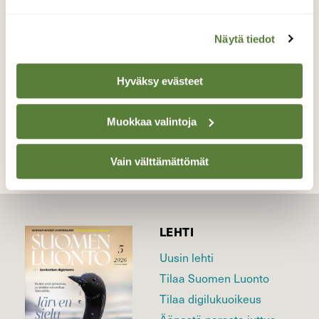
Valokuvaaja: Annikki Kärkkäinen, Ilomantsi
27.4.2026
Näytä tiedot
Hyväksy evästeet
TAKAISIN LISTAAN
Muokkaa valintoja
Vain välttämättömät
LEHTI
Uusin lehti
Tilaa Suomen Luonto
Tilaa digilukuoikeus
Äänestä parasta juttua