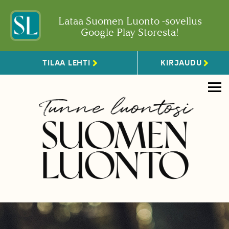
Lataa Suomen Luonto -sovellus
Google Play Storesta!
TILAA LEHTI
KIRJAUDU