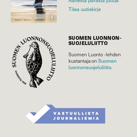
Tilaa uutiskirje
SUOMEN LUONNON­
SUOJELU­LIITTO
Suomen Luonto -lehden
Suomen
kustantaja on
luonnonsuojelu­liitto
.