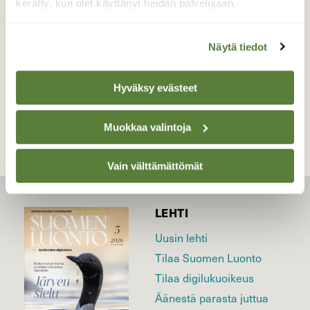
kerätty, kun olet käyttänyt heidän palvelujaan.
Valokuvaaja: Berndt Hannelius, vantaa 6,10,2016
Näytä tiedot
TAKAISIN LISTAAN
Hyväksy evästeet
Muokkaa valintoja
Vain välttämättömät
LEHTI
Uusin lehti
Tilaa Suomen Luonto
Tilaa digilukuoikeus
Äänestä parasta juttua