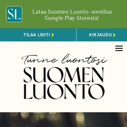
Lataa Suomen Luonto -sovellus
Google Play Storesta!
TILAA LEHTI
KIRJAUDU