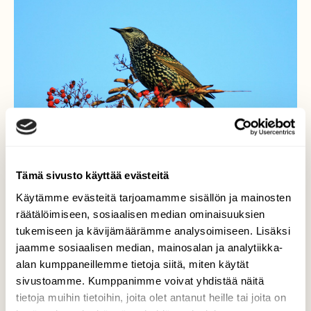
Tämä sivusto käyttää evästeitä
Käytämme evästeitä tarjoamamme sisällön ja mainosten
räätälöimiseen, sosiaalisen median ominaisuuksien
tukemiseen ja kävijämäärämme analysoimiseen. Lisäksi
Kottarainen pihlajalla
jaamme sosiaalisen median, mainosalan ja analytiikka-
alan kumppaneillemme tietoja siitä, miten käytät
Rastasparven mukana oli kaksi Kottaraista
sivustoamme. Kumppanimme voivat yhdistää näitä
ruokailemassa Pihlajanmarjoja Vantaan
tietoja muihin tietoihin, joita olet antanut heille tai joita on
maisemissa.