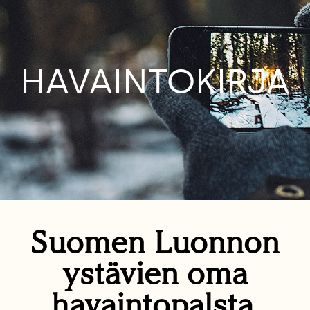
HAVAINTOKIRJA
Suomen Luonnon
ystävien oma
havaintopalsta.