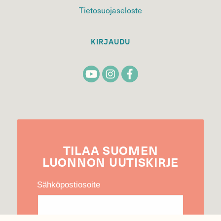
Tietosuojaseloste
KIRJAUDU
TILAA
SUOMEN
LUONNON
UUTIS­KIRJE
Sähköpostiosoite