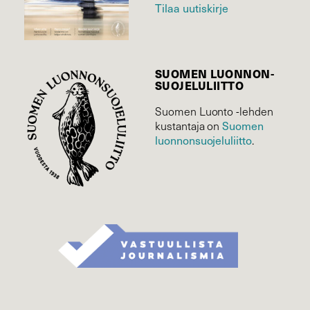
Tilaa uutiskirje
SUOMEN LUONNON­
SUOJELU­LIITTO
Suomen Luonto -lehden
Suomen
kustantaja on
luonnonsuojelu­liitto
.