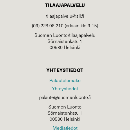
TILAAJAPALVELU
tilaajapalvelu@sll.fi
(09) 228 08 210 (arkisin klo 9-15)
Suomen Luonto/tilaajapalvelu
Sörnäistenkatu 1
00580 Helsinki
YHTEYSTIEDOT
Palautelomake
Yhteystiedot
palaute@suomenluonto.fi
Suomen Luonto
Sörnäistenkatu 1
00580 Helsinki
Mediatiedot