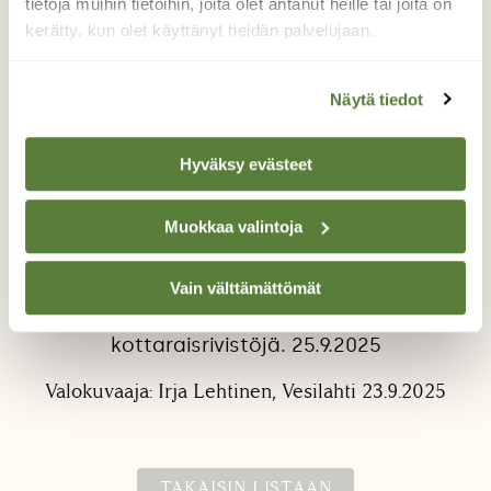
tietoja muihin tietoihin, joita olet antanut heille tai joita on
kerätty, kun olet käyttänyt heidän palvelujaan.
Näytä tiedot
Hyväksy evästeet
Kottaraiset
Muokkaa valintoja
Kottaraiset tarvitsevat langat, joilla voi istua
rivissä. Tässä tapauksessa sähkölankoja ei
Vain välttämättömät
ole vielä laitettu maan uumeniin, niinpä sain
illalla laskevan auringon valossa ihailla
kottaraisrivistöjä. 25.9.2025
Valokuvaaja: Irja Lehtinen, Vesilahti 23.9.2025
TAKAISIN LISTAAN