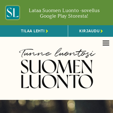
Lataa Suomen Luonto -sovellus
Google Play Storesta!
TILAA LEHTI
KIRJAUDU