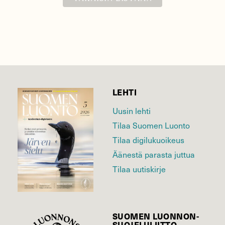
LEHTI
Uusin lehti
Tilaa Suomen Luonto
Tilaa digilukuoikeus
Äänestä parasta juttua
Tilaa uutiskirje
SUOMEN LUONNON­
SUOJELU­LIITTO