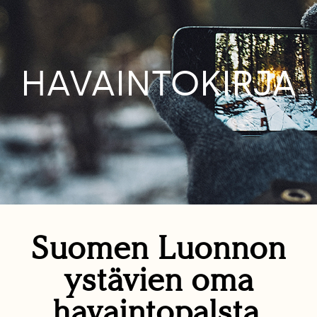
HAVAINTOKIRJA
Suomen Luonnon
ystävien oma
havaintopalsta.