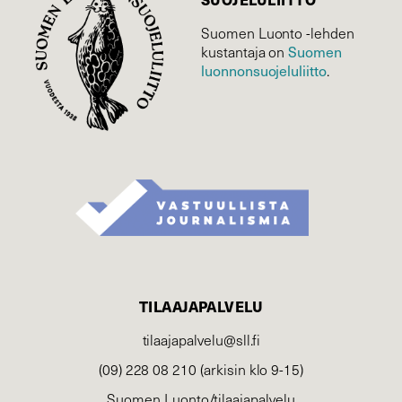
Suomen Luonto -lehden
Suomen
kustantaja on
luonnonsuojelu­liitto
.
TILAAJAPALVELU
tilaajapalvelu@sll.fi
(09) 228 08 210 (arkisin klo 9-15)
Suomen Luonto/tilaajapalvelu