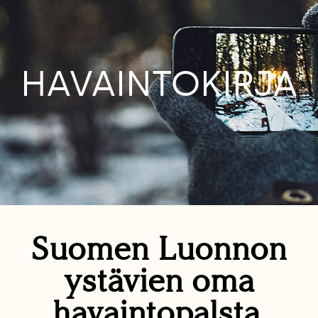
HAVAINTOKIRJA
Suomen Luonnon
ystävien oma
havaintopalsta.