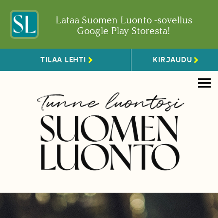
Lataa Suomen Luonto -sovellus
Google Play Storesta!
TILAA LEHTI
KIRJAUDU