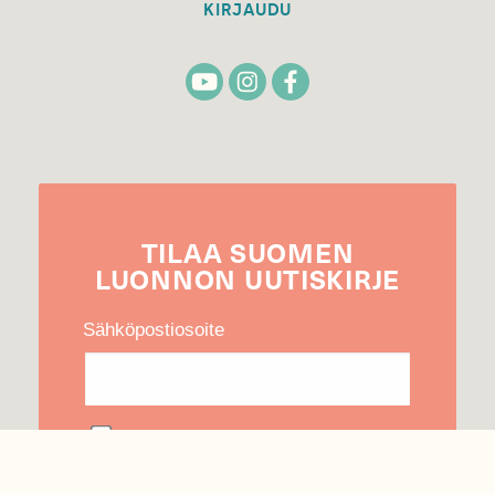
KIRJAUDU
TILAA
SUOMEN
LUONNON
UUTIS­KIRJE
Sähköpostiosoite
Hyväksyn tietojeni käytön uutiskirjeen
lähettämiseen