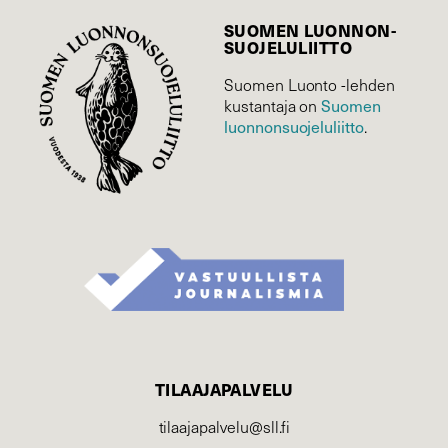
SUOMEN LUONNON­
SUOJELU­LIITTO
Suomen Luonto -lehden
Suomen
kustantaja on
luonnonsuojelu­liitto
.
TILAAJAPALVELU
tilaajapalvelu@sll.fi