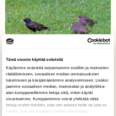
Tämä sivusto käyttää evästeitä
Käytämme evästeitä tarjoamamme sisällön ja mainosten
räätälöimiseen, sosiaalisen median ominaisuuksien
tukemiseen ja kävijämäärämme analysoimiseen. Lisäksi
Kottaraisia
jaamme sosiaalisen median, mainosalan ja analytiikka-
alan kumppaneillemme tietoja siitä, miten käytät
Emo etsii poikasille ruokaa.
sivustoamme. Kumppanimme voivat yhdistää näitä
Valokuvaaja: Reijo Juurinen, Töölönlahti Toukokuu
tietoja muihin tietoihin, joita olet antanut heille tai joita on
kerätty, kun olet käyttänyt heidän palvelujaan.