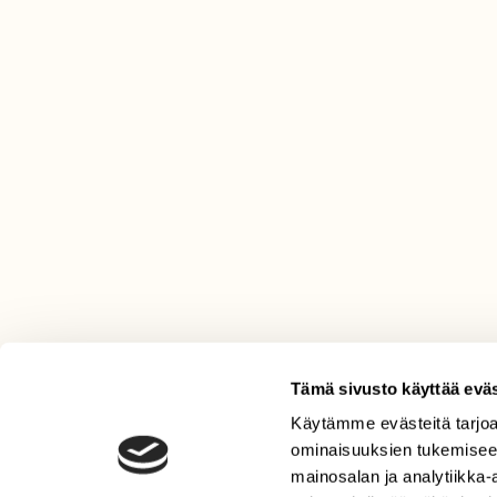
Tämä sivusto käyttää eväs
Käytämme evästeitä tarjoa
LEHTI
ominaisuuksien tukemisee
Uusin lehti
mainosalan ja analytiikka