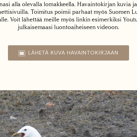
nasi alla olevalla lomakkeella. Havaintokirjan kuvia ja
tisivuilla. Toimitus poimii parhaat myös Suomen Lu
alle. Voit lähettää meille myös linkin esimerkiksi You
julkaisemaasi luontoaiheiseen videoon.
LÄHETÄ KUVA HAVAINTOKIRJAAN