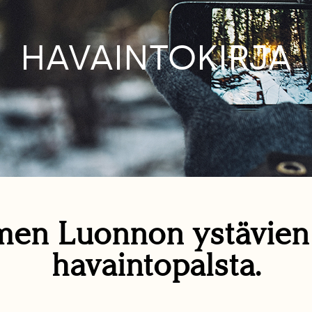
HAVAINTOKIRJA
en Luonnon ystävie
havaintopalsta.