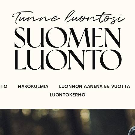
STÖ
NÄKÖKULMIA
LUONNON ÄÄNENÄ 85 VUOTTA
LUONTOKERHO