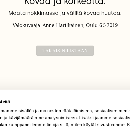
Kovaa ja korkealta.
Maata nokkimassa ja välillä kovaa huutoa.
Valokuvaaja: Anne Hartikainen, Oulu 6.5.2019
TAKAISIN LISTAAN
teitä
mamme sisällön ja mainosten räätälöimiseen, sosiaalisen medi
TILAAJAPALVELU
n ja kävijämäärämme analysoimiseen. Lisäksi jaamme sosiaali
tilaajapalvelu@sll.fi
-alan kumppaneillemme tietoja siitä, miten käytät sivustoamme