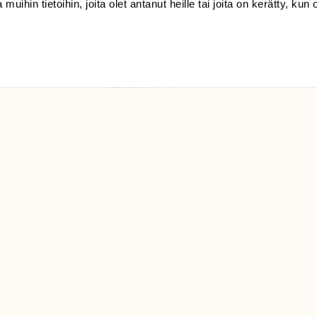
 muihin tietoihin, joita olet antanut heille tai joita on kerätty, kun 
(09) 228 08 210 (arkisin
klo 9-15)
Suomen
Luonto/tilaajapalvelu
Sörnäistenkatu 1
00580 Helsinki
ELU­
YHTEYSTIEDOT
ntaja on
Palautelomake
Yhteystiedot
palaute@suomenluonto.fi
Suomen Luonto
Sörnäistenkatu 1
00580 Helsinki
Mediatiedot
Tietosuojaseloste