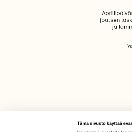
Aprillipäi
joutsen lask
ja lämm
Va
Tämä sivusto käyttää eväs