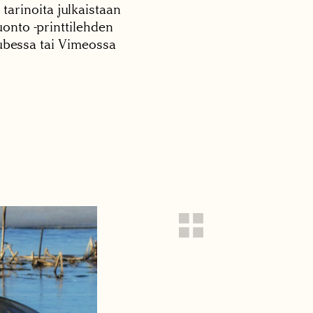
 tarinoita julkaistaan
onto -printtilehden
tubessa tai Vimeossa