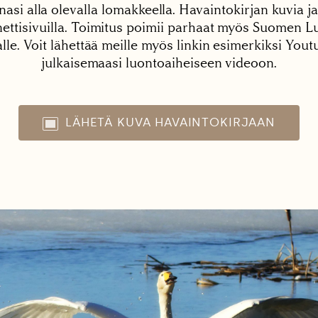
nasi alla olevalla lomakkeella. Havaintokirjan kuvia ja
tisivuilla. Toimitus poimii parhaat myös Suomen Lu
alle. Voit lähettää meille myös linkin esimerkiksi You
julkaisemaasi luontoaiheiseen videoon.
LÄHETÄ KUVA HAVAINTOKIRJAAN