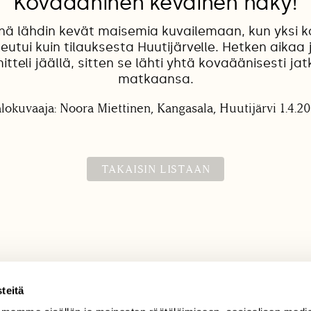
Kovaääninen keväinen näky!
vänä lähdin kevät maisemia kuvailemaan, kun yksi 
eutui kuin tilauksesta Huutijärvelle. Hetken aikaa 
itteli jäällä, sitten se lähti yhtä kovaäänisesti j
matkaansa.
lokuvaaja: Noora Miettinen, Kangasala, Huutijärvi 1.4.2
TAKAISIN LISTAAN
teitä