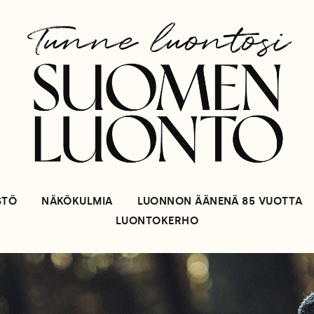
STÖ
NÄKÖKULMIA
LUONNON ÄÄNENÄ 85 VUOTTA
LUONTOKERHO