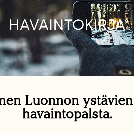
HAVAINTOKIRJA
en Luonnon ystävie
havaintopalsta.