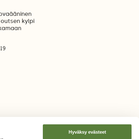
kovaääninen
joutsen kylpi
atkamaan
019
Hyväksy evästeet