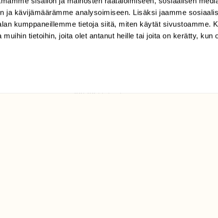
mamme sisällön ja mainosten räätälöimiseen, sosiaalisen medi
TILAAJAPALVELU
n ja kävijämäärämme analysoimiseen. Lisäksi jaamme sosiaali
tilaajapalvelu@sll.fi
-alan kumppaneillemme tietoja siitä, miten käytät sivustoamme
 muihin tietoihin, joita olet antanut heille tai joita on kerätty, kun 
(09) 228 08 210 (arkisin
klo 9-15)
Suomen
Luonto/tilaajapalvelu
Sörnäistenkatu 1
00580 Helsinki
ELU­
YHTEYSTIEDOT
ntaja on
Palautelomake
Yhteystiedot
palaute@suomenluonto.fi
Suomen Luonto
Sörnäistenkatu 1
00580 Helsinki