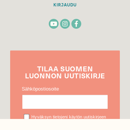
KIRJAUDU
TILAA
SUOMEN
LUONNON
UUTIS­KIRJE
Sähköpostiosoite
Hyväksyn tietojeni käytön uutiskirjeen
lähettämiseen