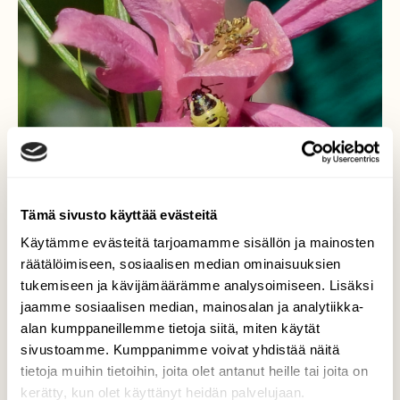
Tämä sivusto käyttää evästeitä
Käytämme evästeitä tarjoamamme sisällön ja mainosten
räätälöimiseen, sosiaalisen median ominaisuuksien
Nuori lude
tukemiseen ja kävijämäärämme analysoimiseen. Lisäksi
jaamme sosiaalisen median, mainosalan ja analytiikka-
Keltamusta luteen nymfi lehtoakileijalla.
alan kumppaneillemme tietoja siitä, miten käytät
Valokuvaaja: Tarja Naukkarinen, Savitaipale
sivustoamme. Kumppanimme voivat yhdistää näitä
19.7.2023
tietoja muihin tietoihin, joita olet antanut heille tai joita on
kerätty, kun olet käyttänyt heidän palvelujaan.