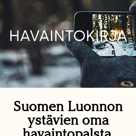
HAVAINTOKIRJA
Suomen Luonnon
ystävien oma
havaintopalsta.