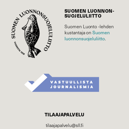
SUOMEN LUONNON­
SUOJELU­LIITTO
Suomen Luonto -lehden
Suomen
kustantaja on
luonnonsuojelu­liitto
.
TILAAJAPALVELU
tilaajapalvelu@sll.fi