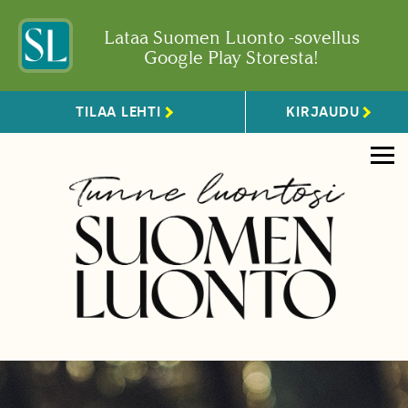
Lataa Suomen Luonto -sovellus
Google Play Storesta!
TILAA LEHTI
KIRJAUDU