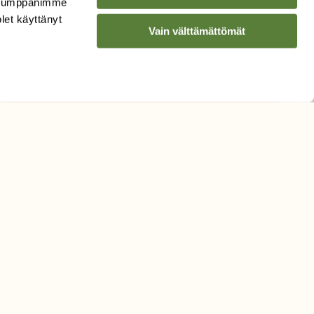
. Kumppanimme
Sähköpostiosoite
olet käyttänyt
Vain välttämättömät
Hyväksyn tietojeni käytön
uutiskirjeen lähettämiseen
Tietosuojaseloste