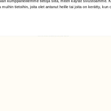
-alan kumppaneillemme tietoja siitä, miten käytät sivustoamme
Suomen
 muihin tietoihin, joita olet antanut heille tai joita on kerätty, kun 
Luonto/tilaajapalvelu
Sörnäistenkatu 1
00580 Helsinki
ELU­
YHTEYSTIEDOT
ntaja on
Palautelomake
Yhteystiedot
palaute@suomenluonto.fi
Suomen Luonto
Sörnäistenkatu 1
00580 Helsinki
Mediatiedot
Tietosuojaseloste