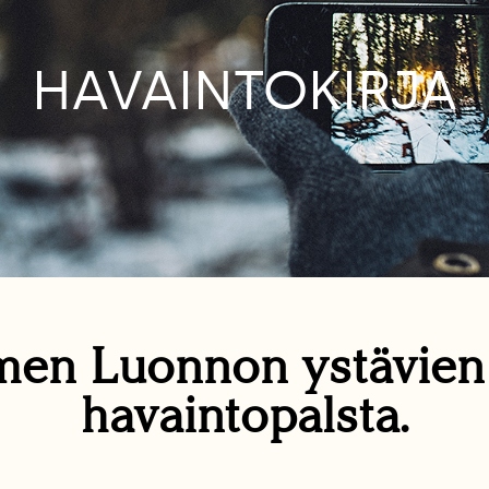
HAVAINTOKIRJA
en Luonnon ystävie
havaintopalsta.