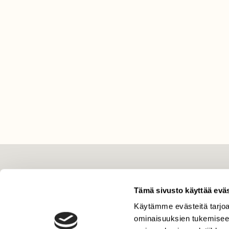
LEHTI
Tämä sivusto käyttää eväs
Uusin lehti
Käytämme evästeitä tarjoa
Tilaa Suomen Luonto
ominaisuuksien tukemisee
Tilaa digilukuoikeus