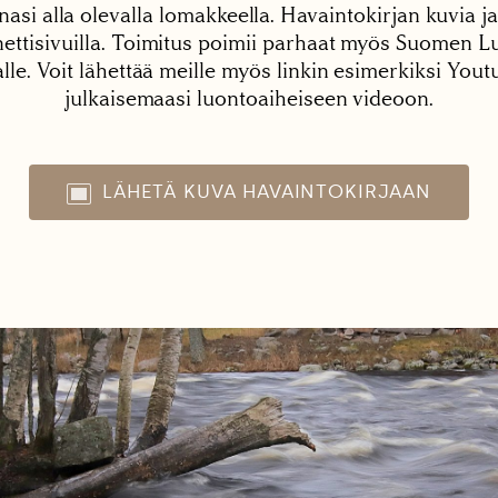
nasi alla olevalla lomakkeella. Havaintokirjan kuvia ja
tisivuilla. Toimitus poimii parhaat myös Suomen Lu
alle. Voit lähettää meille myös linkin esimerkiksi You
julkaisemaasi luontoaiheiseen videoon.
LÄHETÄ KUVA HAVAINTOKIRJAAN