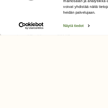
mainosalan ja analytiikka
Äänestä parasta juttua
voivat yhdistää näitä tietoja
Tilaa uutiskirje
heidän palvelujaan.
Näytä tiedot
SUOMEN LUONNON­SUOJ
LIITTO
Suomen Luonto -lehden kusta
Suomen luonnonsuojelu­liitto
.