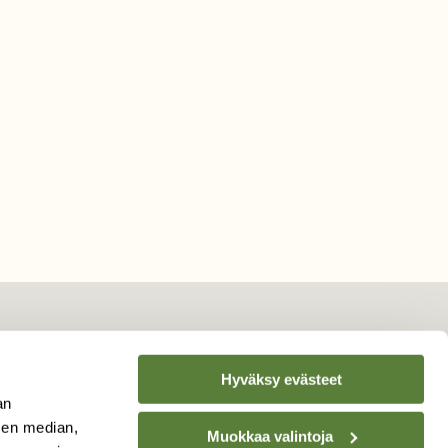
Hyväksy evästeet
TILAA
SUOMEN
an
LUONNON
UUTIS­KIRJE
sen median,
Muokkaa valintoja