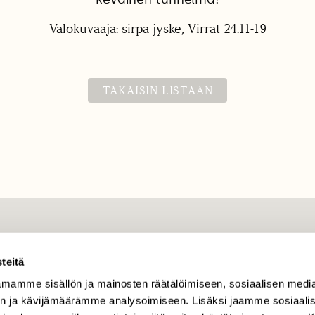
Valokuvaaja: sirpa jyske, Virrat 24.11-19
TAKAISIN LISTAAN
TILAAJAPALVELU
teitä
tilaajapalvelu@sll.fi
mamme sisällön ja mainosten räätälöimiseen, sosiaalisen medi
(09) 228 08 210 (arkisin
n ja kävijämäärämme analysoimiseen. Lisäksi jaamme sosiaali
klo 9-15)