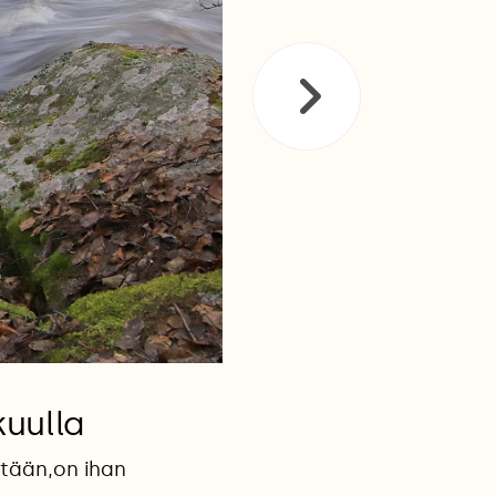
kuulla
htään,on ihan