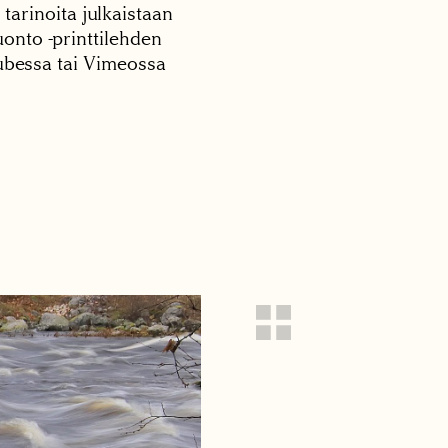
 tarinoita julkaistaan
onto -printtilehden
tubessa tai Vimeossa