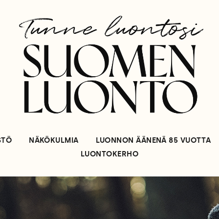
STÖ
NÄKÖKULMIA
LUONNON ÄÄNENÄ 85 VUOTTA
LUONTOKERHO