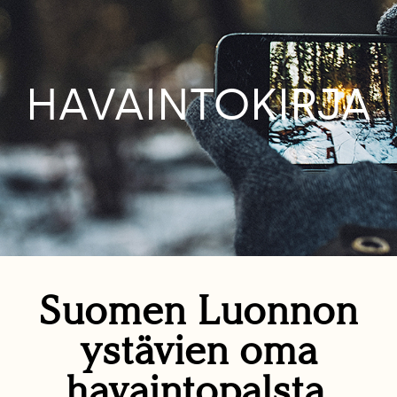
HAVAINTOKIRJA
Suomen Luonnon
ystävien oma
havaintopalsta.