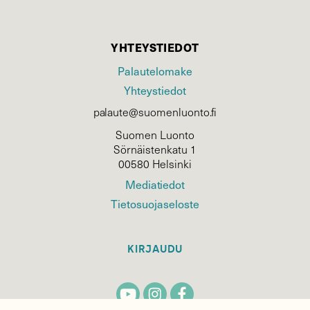
YHTEYSTIEDOT
Palautelomake
Yhteystiedot
palaute@suomenluonto.fi
Suomen Luonto
Sörnäistenkatu 1
00580 Helsinki
Mediatiedot
Tietosuojaseloste
KIRJAUDU