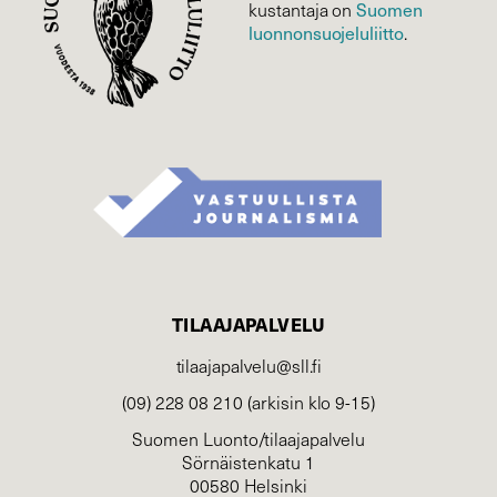
kustantaja on
Suomen
luonnonsuojelu­liitto
.
TILAAJAPALVELU
tilaajapalvelu@sll.fi
(09) 228 08 210 (arkisin klo 9-15)
Suomen Luonto/tilaajapalvelu
Sörnäistenkatu 1
00580 Helsinki