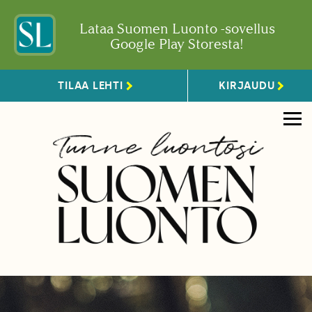
Lataa Suomen Luonto -sovellus
Google Play Storesta!
TILAA LEHTI
KIRJAUDU