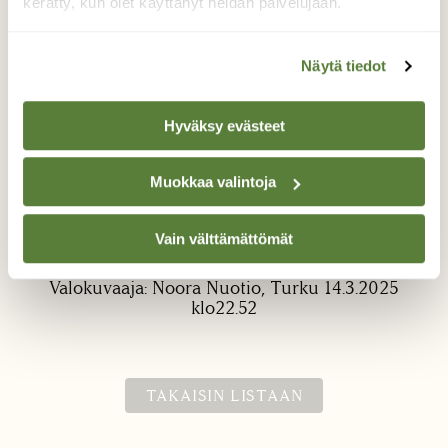
kerätty, kun olet käyttänyt heidän palvelujaan.
Näytä tiedot
Hyväksy evästeet
Kraatereita ja meriä
Muokkaa valintoja
Täysikuu innoitti tutkimaan tarkemmin kuun
Vain välttämättömät
pinnanmuotoja.
Valokuvaaja: Noora Nuotio, Turku 14.3.2025
klo22.52
TAKAISIN LISTAAN