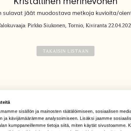
Kristallinen merihevonen
 sulavat jäät muodostava metkoja kuvioita/olen
alokuvaaja: Pirkko Siukonen, Tornio, Kiviranta 22.04.20
TAKAISIN LISTAAN
teitä
mamme sisällön ja mainosten räätälöimiseen, sosiaalisen medi
TILAAJAPALVELU
n ja kävijämäärämme analysoimiseen. Lisäksi jaamme sosiaali
tilaajapalvelu@sll.fi
-alan kumppaneillemme tietoja siitä, miten käytät sivustoamme