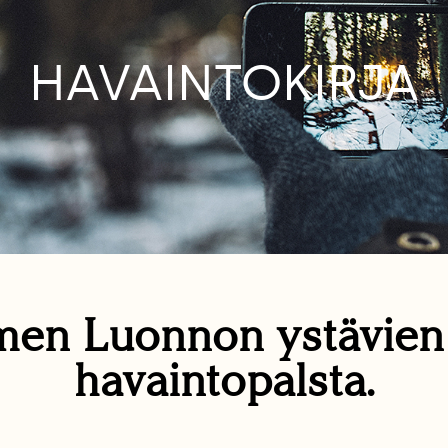
HAVAINTOKIRJA
en Luonnon ystävie
havaintopalsta.