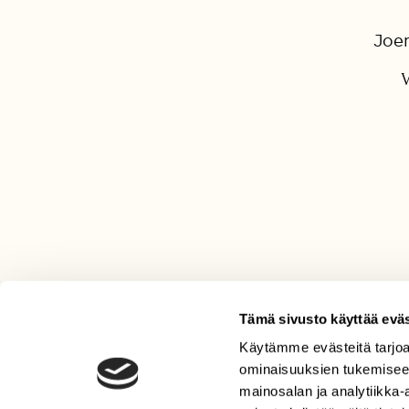
Joen
V
Tämä sivusto käyttää eväs
Käytämme evästeitä tarjoa
LEHTI
ominaisuuksien tukemisee
Uusin lehti
mainosalan ja analytiikka