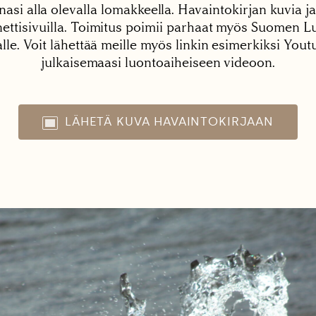
nasi alla olevalla lomakkeella. Havaintokirjan kuvia ja
tisivuilla. Toimitus poimii parhaat myös Suomen Lu
alle. Voit lähettää meille myös linkin esimerkiksi You
julkaisemaasi luontoaiheiseen videoon.
LÄHETÄ KUVA HAVAINTOKIRJAAN