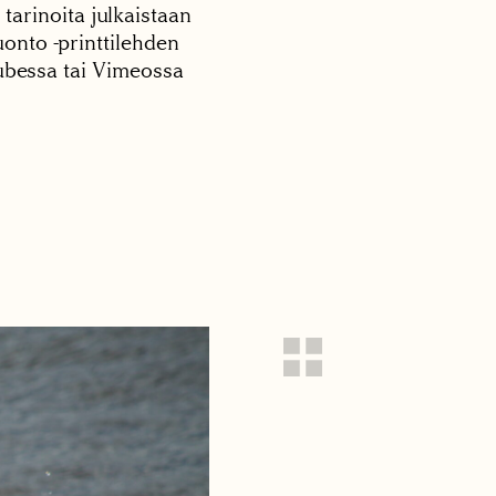
 tarinoita julkaistaan
onto -printtilehden
tubessa tai Vimeossa