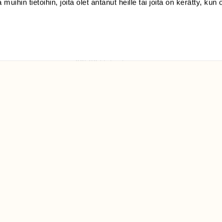
 muihin tietoihin, joita olet antanut heille tai joita on kerätty, kun 
(09) 228 08 210 (arkisin
klo 9-15)
Suomen
Luonto/tilaajapalvelu
Sörnäistenkatu 1
00580 Helsinki
ELU­
YHTEYSTIEDOT
ntaja on
Palautelomake
Yhteystiedot
palaute@suomenluonto.fi
Suomen Luonto
Sörnäistenkatu 1
00580 Helsinki
Mediatiedot
Tietosuojaseloste