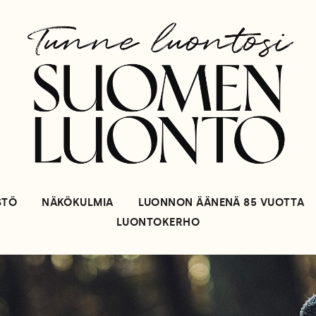
STÖ
NÄKÖKULMIA
LUONNON ÄÄNENÄ 85 VUOTTA
LUONTOKERHO