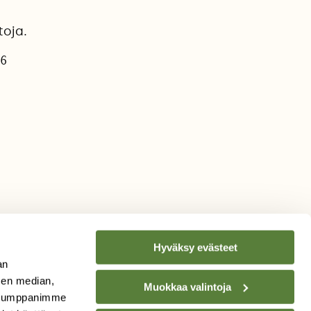
toja.
26
Hyväksy evästeet
an
sen median,
Muokkaa valintoja
. Kumppanimme
TILAA
SUOMEN