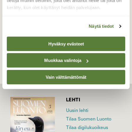
haravoida roskia!
tietoja muihin tietoihin, joita olet antanut heille tai joita on
kerätty, kun olet käyttänyt heidän palvelujaan.
Valokuvaaja: Pirkko Siukonen, Tornio, Kiviranta
05.06.2020
Näytä tiedot
Hyväksy evästeet
TAKAISIN LISTAAN
Muokkaa valintoja
Vain välttämättömät
LEHTI
Uusin lehti
Tilaa Suomen Luonto
Tilaa digilukuoikeus