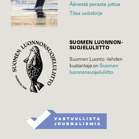
Äänestä parasta juttua
Tilaa uutiskirje
SUOMEN LUONNON­
SUOJELU­LIITTO
Suomen Luonto -lehden
Suomen
kustantaja on
luonnonsuojelu­liitto
.