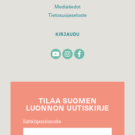
Mediatiedot
Tietosuojaseloste
KIRJAUDU
TILAA
SUOMEN
LUONNON
UUTIS­KIRJE
Sähköpostiosoite