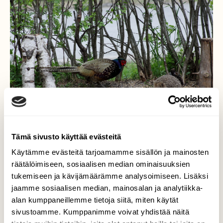
Tämä sivusto käyttää evästeitä
Käytämme evästeitä tarjoamamme sisällön ja mainosten
Kuas sie oot?
räätälöimiseen, sosiaalisen median ominaisuuksien
tukemiseen ja kävijämäärämme analysoimiseen. Lisäksi
Takapihallani vieraili 5.6. aamusella siili ja
jaamme sosiaalisen median, mainosalan ja analytiikka-
fasaanikukko etsiskelemässä roskien seasta
alan kumppaneillemme tietoja siitä, miten käytät
jotain syötävää, kuvaaja ei ollut ehtinyt
sivustoamme. Kumppanimme voivat yhdistää näitä