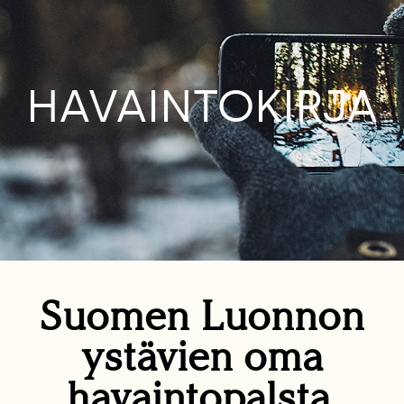
HAVAINTOKIRJA
Suomen Luonnon
ystävien oma
havaintopalsta.