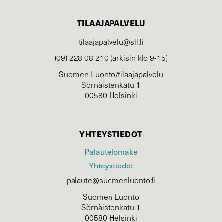
TILAAJAPALVELU
tilaajapalvelu@sll.fi
(09) 228 08 210 (arkisin klo 9-15)
Suomen Luonto/tilaajapalvelu
Sörnäistenkatu 1
00580 Helsinki
YHTEYSTIEDOT
Palautelomake
Yhteystiedot
palaute@suomenluonto.fi
Suomen Luonto
Sörnäistenkatu 1
00580 Helsinki