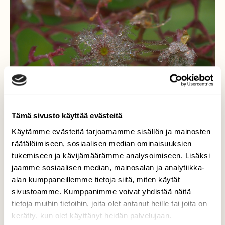
Tämä sivusto käyttää evästeitä
Käytämme evästeitä tarjoamamme sisällön ja mainosten
räätälöimiseen, sosiaalisen median ominaisuuksien
Kuihtunutta kauneutta-
tukemiseen ja kävijämäärämme analysoimiseen. Lisäksi
jaamme sosiaalisen median, mainosalan ja analytiikka-
virmajuuren kasteiset koristeet.
alan kumppaneillemme tietoja siitä, miten käytät
sivustoamme. Kumppanimme voivat yhdistää näitä
Valokuvaaja: Arja Valtonen, Mukkula Lahti 2.9.2025
tietoja muihin tietoihin, joita olet antanut heille tai joita on
kerätty, kun olet käyttänyt heidän palvelujaan.