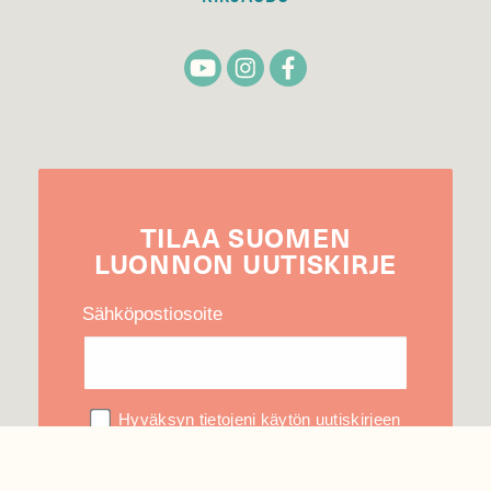
TILAA
SUOMEN
LUONNON
UUTIS­KIRJE
Sähköpostiosoite
Hyväksyn tietojeni käytön uutiskirjeen
lähettämiseen