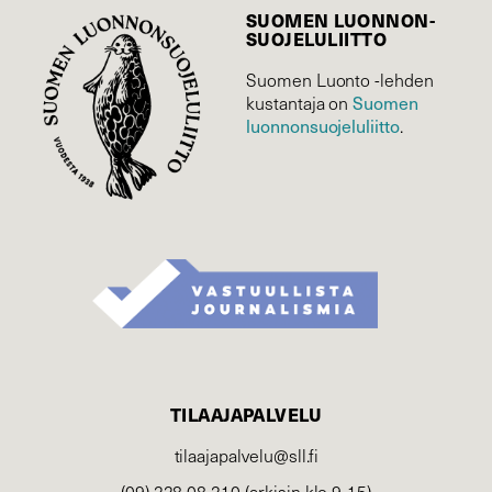
SUOMEN LUONNON­
SUOJELU­LIITTO
Suomen Luonto -lehden
Suomen
kustantaja on
luonnonsuojelu­liitto
.
TILAAJAPALVELU
tilaajapalvelu@sll.fi
(09) 228 08 210 (arkisin klo 9-15)