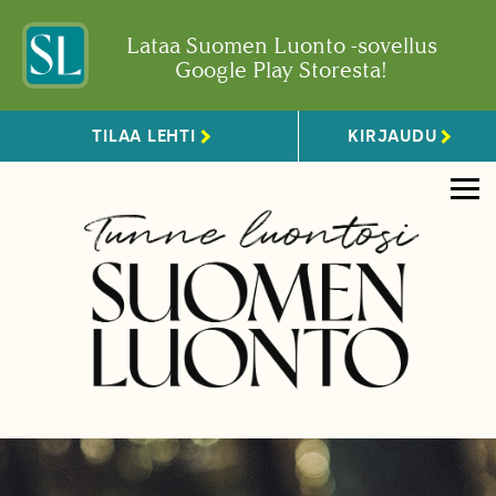
Lataa Suomen Luonto -sovellus
Google Play Storesta!
TILAA LEHTI
KIRJAUDU