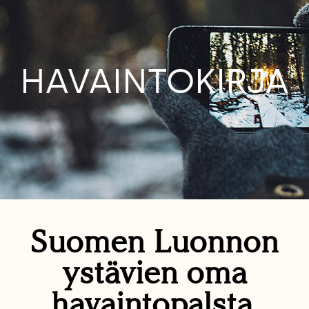
HAVAINTOKIRJA
Suomen Luonnon
ystävien oma
havaintopalsta.