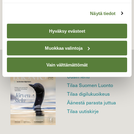
TAKAISIN LISTAAN
Näytä tiedot
Hyväksy evästeet
Muokkaa valintoja
Vain välttämättömät
LEHTI
Uusin lehti
Tilaa Suomen Luonto
Tilaa digilukuoikeus
Äänestä parasta juttua
Tilaa uutiskirje