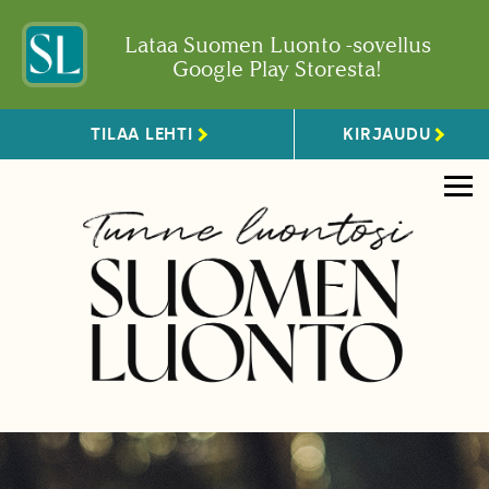
Lataa Suomen Luonto -sovellus
Google Play Storesta!
TILAA LEHTI
KIRJAUDU