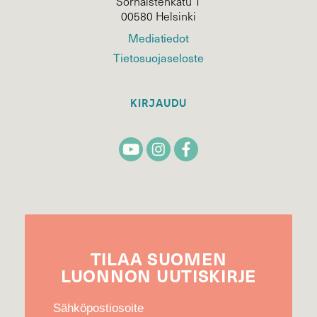
Sörnäistenkatu 1
00580 Helsinki
Mediatiedot
Tietosuojaseloste
KIRJAUDU
TILAA
SUOMEN
LUONNON
UUTIS­KIRJE
Sähköpostiosoite