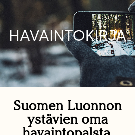
HAVAINTOKIRJA
Suomen Luonnon
ystävien oma
havaintopalsta.