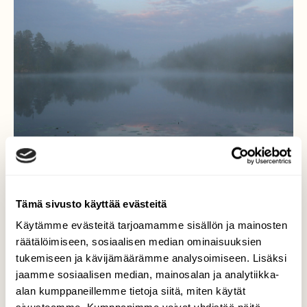
Tämä sivusto käyttää evästeitä
Kuikat 17.07.19
Käytämme evästeitä tarjoamamme sisällön ja mainosten
räätälöimiseen, sosiaalisen median ominaisuuksien
Mökkijärvellä täällä Vilppulan Pohjaslahden
tukemiseen ja kävijämäärämme analysoimiseen. Lisäksi
Ylä-Kolkissa on kuikkia. Parikymmentä
jaamme sosiaalisen median, mainosalan ja analytiikka-
vuottaä kesiäni olen viettänyt on aina ollut
alan kumppaneillemme tietoja siitä, miten käytät
kuikkia. Kuvailen ja seuraan muutenkin niitä