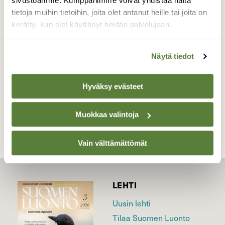
sivustoamme. Kumppanimme voivat yhdistää näitä
paljon. Käyvät pari kertaa päivässä
tietoja muihin tietoihin, joita olet antanut heille tai joita on
syömässä. Sattuivat nyt aikasen liki.
kerätty, kun olet käyttänyt heidän palvelujaan.
Valokuvaaja: reccu lehtonen, Vilppula Pohjaslahti
Ylä-Kolkki Koivujärvi 17.07.19
Näytä tiedot
Hyväksy evästeet
TAKAISIN LISTAAN
Muokkaa valintoja
Vain välttämättömät
LEHTI
Uusin lehti
Tilaa Suomen Luonto