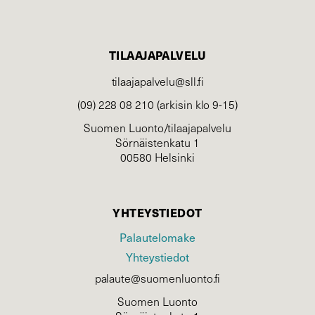
TILAAJAPALVELU
tilaajapalvelu@sll.fi
(09) 228 08 210 (arkisin klo 9-15)
Suomen Luonto/tilaajapalvelu
Sörnäistenkatu 1
00580 Helsinki
YHTEYSTIEDOT
Palautelomake
Yhteystiedot
palaute@suomenluonto.fi
Suomen Luonto