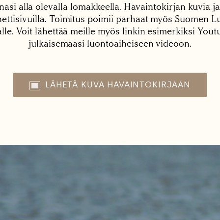
nasi alla olevalla lomakkeella. Havaintokirjan kuvia ja
tisivuilla. Toimitus poimii parhaat myös Suomen Lu
alle. Voit lähettää meille myös linkin esimerkiksi You
julkaisemaasi luontoaiheiseen videoon.
LÄHETÄ KUVA HAVAINTOKIRJAAN