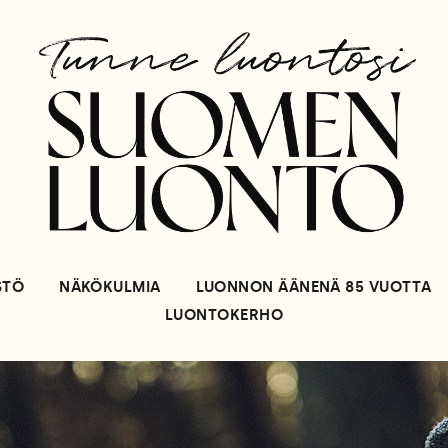
STÖ
NÄKÖKULMIA
LUONNON ÄÄNENÄ 85 VUOTTA
LUONTOKERHO