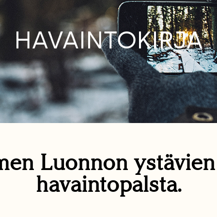
HAVAINTOKIRJA
en Luonnon ystävie
havaintopalsta.