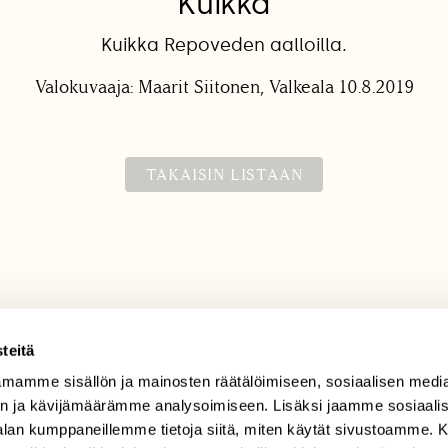
Kuikka
Kuikka Repoveden aalloilla.
Valokuvaaja: Maarit Siitonen, Valkeala 10.8.2019
TAKAISIN LISTAAN
teitä
mamme sisällön ja mainosten räätälöimiseen, sosiaalisen medi
TILAAJAPALVELU
n ja kävijämäärämme analysoimiseen. Lisäksi jaamme sosiaali
tilaajapalvelu@sll.fi
-alan kumppaneillemme tietoja siitä, miten käytät sivustoamme