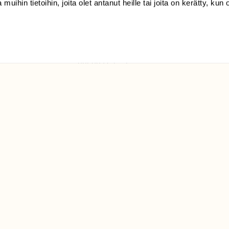
 muihin tietoihin, joita olet antanut heille tai joita on kerätty, kun 
(09) 228 08 210 (arkisin
klo 9-15)
Suomen
Luonto/tilaajapalvelu
Sörnäistenkatu 1
00580 Helsinki
ELU­
YHTEYSTIEDOT
ntaja on
Palautelomake
Yhteystiedot
palaute@suomenluonto.fi
Suomen Luonto
Sörnäistenkatu 1
00580 Helsinki
Mediatiedot
Tietosuojaseloste