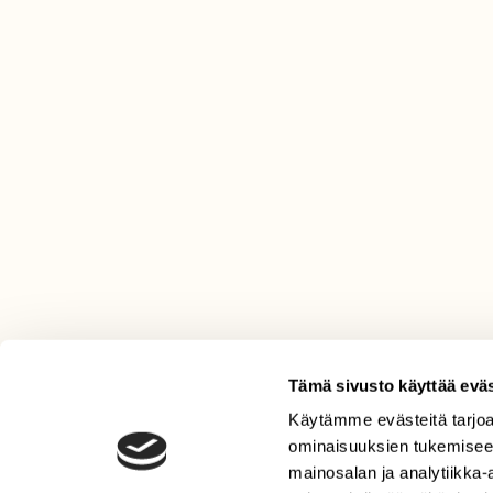
Tämä sivusto käyttää eväs
Käytämme evästeitä tarjoa
LEHTI
ominaisuuksien tukemisee
Uusin lehti
mainosalan ja analytiikka