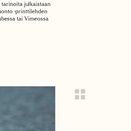
 tarinoita julkaistaan
onto -printtilehden
tubessa tai Vimeossa