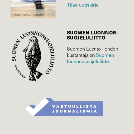
Tilaa uutiskirje
SUOMEN LUONNON­
SUOJELU­LIITTO
Suomen Luonto -lehden
kustantaja on
Suomen
luonnonsuojelu­liitto
.