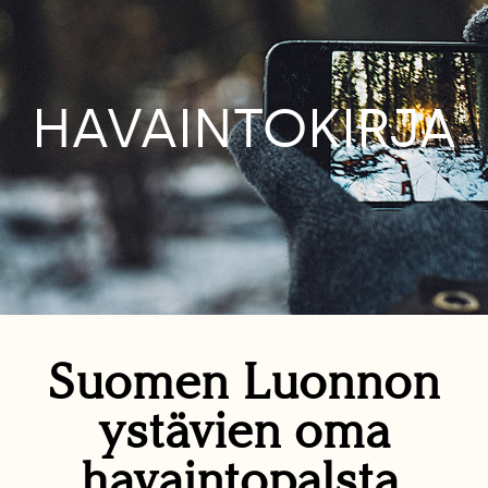
HAVAINTOKIRJA
Suomen Luonnon
ystävien oma
havaintopalsta.