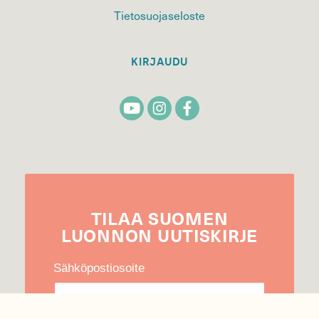
Tietosuojaseloste
KIRJAUDU
TILAA
SUOMEN
LUONNON
UUTIS­KIRJE
Sähköpostiosoite