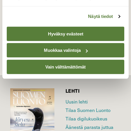
Valokuvaaja: Ritva Nieminen, Riistavesi 04.05.2022
Näytä tiedot
Hyväksy evästeet
TAKAISIN LISTAAN
Muokkaa valintoja
Vain välttämättömät
LEHTI
Uusin lehti
Tilaa Suomen Luonto
Tilaa digilukuoikeus
Äänestä parasta juttua