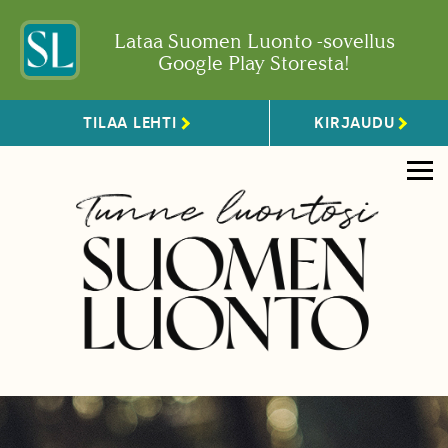
Lataa Suomen Luonto -sovellus
Google Play Storesta!
TILAA LEHTI
KIRJAUDU