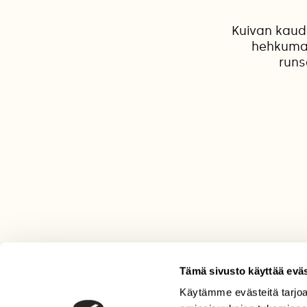
Kuivan kaud
hehkumaa
runs
Tämä sivusto käyttää eväs
Käytämme evästeitä tarjoa
LEHTI