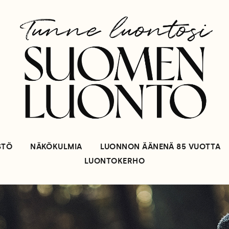
STÖ
NÄKÖKULMIA
LUONNON ÄÄNENÄ 85 VUOTTA
LUONTOKERHO