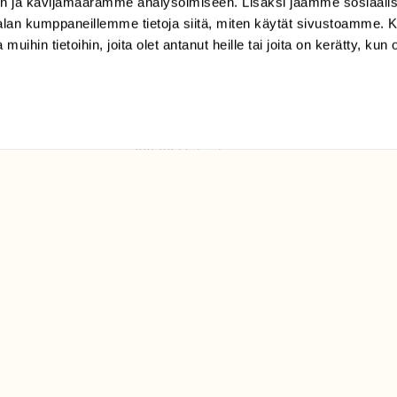
n ja kävijämäärämme analysoimiseen. Lisäksi jaamme sosiaali
tilaajapalvelu@sll.fi
-alan kumppaneillemme tietoja siitä, miten käytät sivustoamme
 muihin tietoihin, joita olet antanut heille tai joita on kerätty, kun 
(09) 228 08 210 (arkisin
klo 9-15)
Suomen
Luonto/tilaajapalvelu
Sörnäistenkatu 1
00580 Helsinki
ELU­
YHTEYSTIEDOT
ntaja on
Palautelomake
Yhteystiedot
palaute@suomenluonto.fi
Suomen Luonto
Sörnäistenkatu 1
00580 Helsinki
Mediatiedot