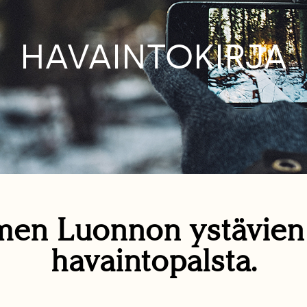
HAVAINTOKIRJA
en Luonnon ystävie
havaintopalsta.