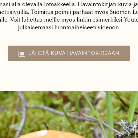
nasi alla olevalla lomakkeella. Havaintokirjan kuvia ja
tisivuilla. Toimitus poimii parhaat myös Suomen Lu
alle. Voit lähettää meille myös linkin esimerkiksi You
julkaisemaasi luontoaiheiseen videoon.
LÄHETÄ KUVA HAVAINTOKIRJAAN