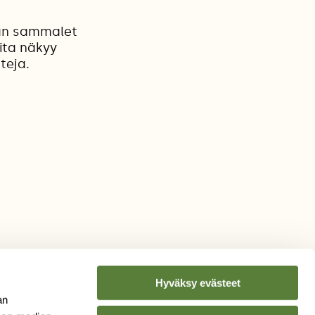
sän sammalet
ita näkyy
teja.
Hyväksy evästeet
an