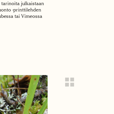
 tarinoita julkaistaan
onto -printtilehden
tubessa tai Vimeossa