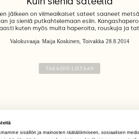
Kuin sieniä sateella
en jälkeen on viimeaikaiset sateet saaneet met
n ja sieniä putkahtelemaan esiin. Kangashapero
aasti kuten myös muita haperoita, rouskuja ja tat
Valokuvaaja: Maija Koskinen, Toivakka 28.8.2014
TAKAISIN LISTAAN
teitä
mamme sisällön ja mainosten räätälöimiseen, sosiaalisen medi
TILAAJAPALVELU