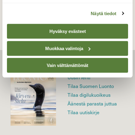
TAKAISIN LISTAAN
Näytä tiedot
Hyväksy evästeet
Muokkaa valintoja
LEHTI
Vain välttämättömät
Uusin lehti
Tilaa Suomen Luonto
Tilaa digilukuoikeus
Äänestä parasta juttua
Tilaa uutiskirje