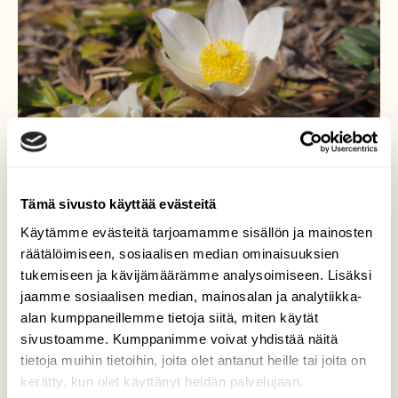
Tämä sivusto käyttää evästeitä
Käytämme evästeitä tarjoamamme sisällön ja mainosten
räätälöimiseen, sosiaalisen median ominaisuuksien
Kukassa nyt...
tukemiseen ja kävijämäärämme analysoimiseen. Lisäksi
jaamme sosiaalisen median, mainosalan ja analytiikka-
Kangasvuokon kukkasia...
alan kumppaneillemme tietoja siitä, miten käytät
sivustoamme. Kumppanimme voivat yhdistää näitä
Valokuvaaja: Arja Valtonen, Tuulos 19.4.2019
tietoja muihin tietoihin, joita olet antanut heille tai joita on
kerätty, kun olet käyttänyt heidän palvelujaan.