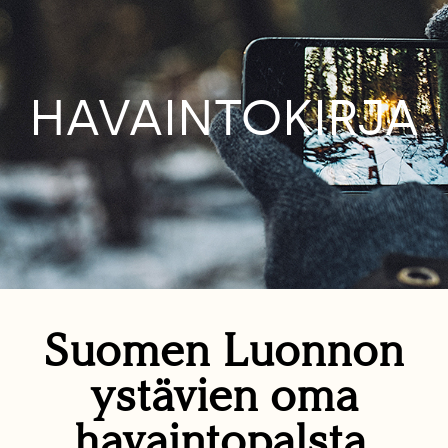
HAVAINTOKIRJA
Suomen Luonnon
ystävien oma
havaintopalsta.