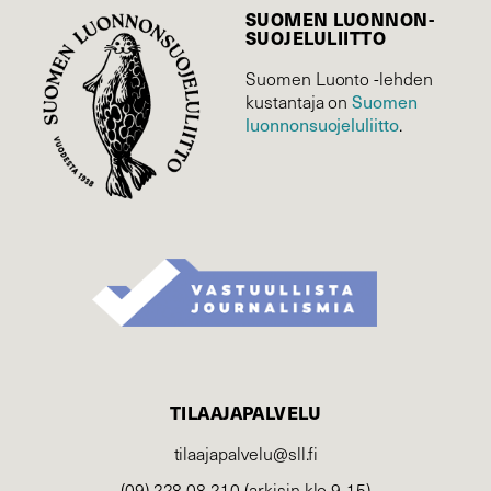
SUOMEN LUONNON­
SUOJELU­LIITTO
Suomen Luonto -lehden
kustantaja on
Suomen
luonnonsuojelu­liitto
.
TILAAJAPALVELU
tilaajapalvelu@sll.fi
(09) 228 08 210 (arkisin klo 9-15)