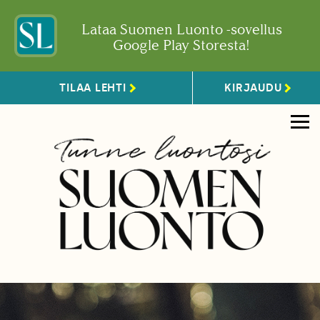
Lataa Suomen Luonto -sovellus
Google Play Storesta!
TILAA LEHTI
KIRJAUDU