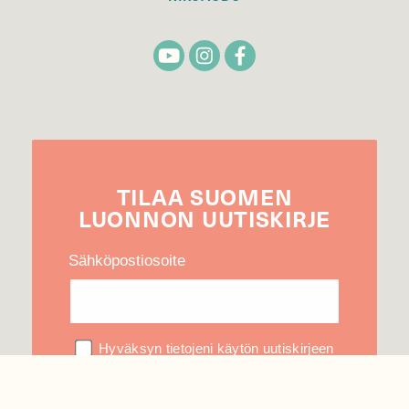
TILAA
SUOMEN
LUONNON
UUTIS­KIRJE
Sähköpostiosoite
Hyväksyn tietojeni käytön uutiskirjeen
lähettämiseen