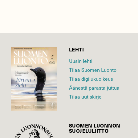
LEHTI
Uusin lehti
Tilaa Suomen Luonto
Tilaa digilukuoikeus
Äänestä parasta juttua
Tilaa uutiskirje
SUOMEN LUONNON­
SUOJELU­LIITTO