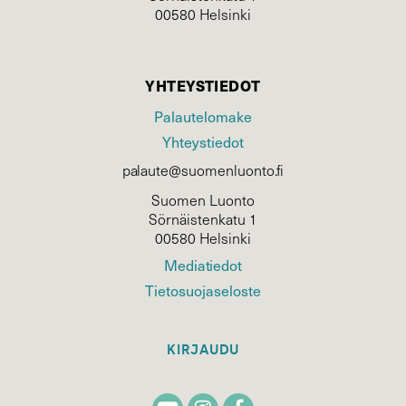
00580 Helsinki
YHTEYSTIEDOT
Palautelomake
Yhteystiedot
palaute@suomenluonto.fi
Suomen Luonto
Sörnäistenkatu 1
00580 Helsinki
Mediatiedot
Tietosuojaseloste
KIRJAUDU