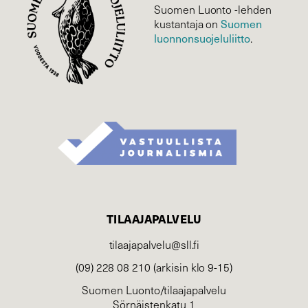
Suomen Luonto -lehden
kustantaja on
Suomen
luonnonsuojelu­liitto
.
TILAAJAPALVELU
tilaajapalvelu@sll.fi
(09) 228 08 210 (arkisin klo 9-15)
Suomen Luonto/tilaajapalvelu
Sörnäistenkatu 1