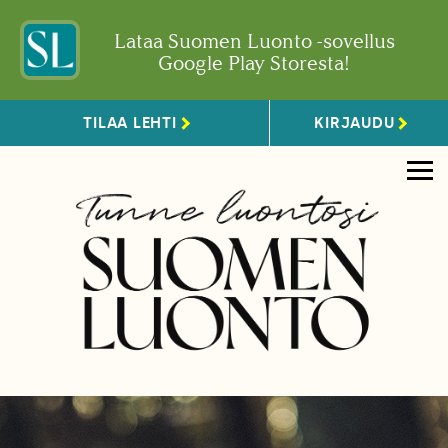
Lataa Suomen Luonto -sovellus
Google Play Storesta!
TILAA LEHTI
KIRJAUDU