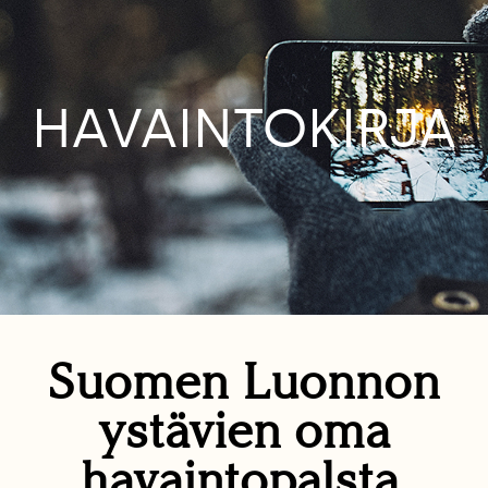
HAVAINTOKIRJA
Suomen Luonnon
ystävien oma
havaintopalsta.