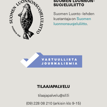
SUOMEN LUONNON­
SUOJELU­LIITTO
Suomen Luonto -lehden
kustantaja on
Suomen
luonnonsuojelu­liitto
.
TILAAJAPALVELU
tilaajapalvelu@sll.fi
(09) 228 08 210 (arkisin klo 9-15)