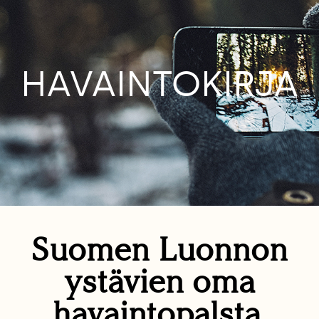
HAVAINTOKIRJA
Suomen Luonnon
ystävien oma
havaintopalsta.