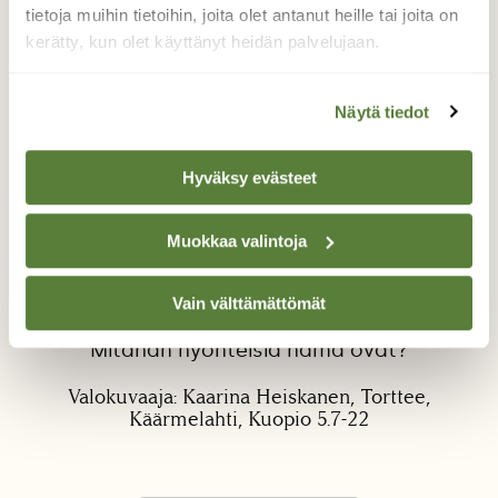
tietoja muihin tietoihin, joita olet antanut heille tai joita on
kerätty, kun olet käyttänyt heidän palvelujaan.
Näytä tiedot
Hyväksy evästeet
Kukissa nukkujat
Muokkaa valintoja
Huomasin pihan tarha-alpien kukissa ennen
sadekuuroa hyönteisiä kuin lepäämässä ja
nappasin kuvan. Olen aikaisin aamulla
Vain välttämättömät
nähnyt vastaavaa esim. niittyleinikin kukalla.
Mitähän hyönteisiä nämä ovat?
Valokuvaaja: Kaarina Heiskanen, Torttee,
Käärmelahti, Kuopio 5.7-22