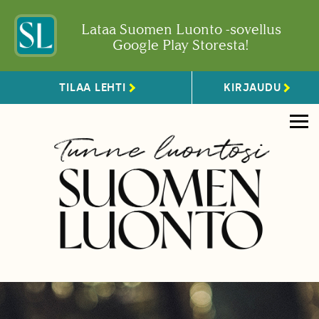
Lataa Suomen Luonto -sovellus
Google Play Storesta!
TILAA LEHTI
KIRJAUDU