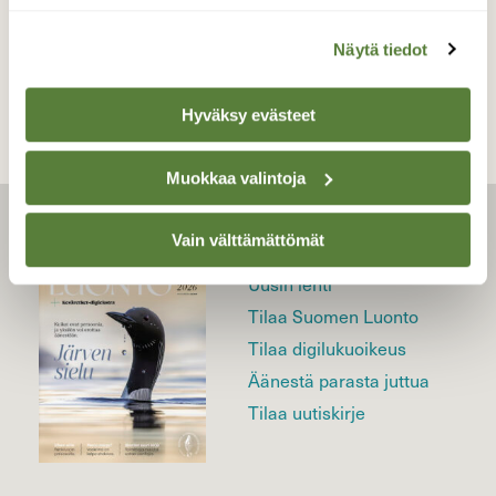
TAKAISIN LISTAAN
Näytä tiedot
Hyväksy evästeet
Muokkaa valintoja
Vain välttämättömät
LEHTI
Uusin lehti
Tilaa Suomen Luonto
Tilaa digilukuoikeus
Äänestä parasta juttua
Tilaa uutiskirje