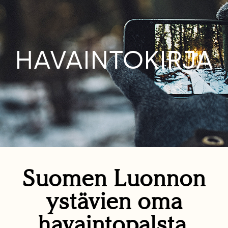
HAVAINTOKIRJA
Suomen Luonnon
ystävien oma
havaintopalsta.