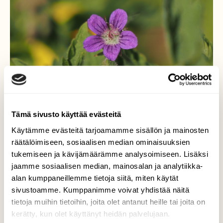
Tämä sivusto käyttää evästeitä
Käytämme evästeitä tarjoamamme sisällön ja mainosten
räätälöimiseen, sosiaalisen median ominaisuuksien
Kukkaa pukkaa...
tukemiseen ja kävijämäärämme analysoimiseen. Lisäksi
jaamme sosiaalisen median, mainosalan ja analytiikka-
..metsäkurjenpolvi on avannut kukkansa.
alan kumppaneillemme tietoja siitä, miten käytät
sivustoamme. Kumppanimme voivat yhdistää näitä
Valokuvaaja: Arja Valtonen, Holma Lahti 20.5.2023
tietoja muihin tietoihin, joita olet antanut heille tai joita on
kerätty, kun olet käyttänyt heidän palvelujaan.