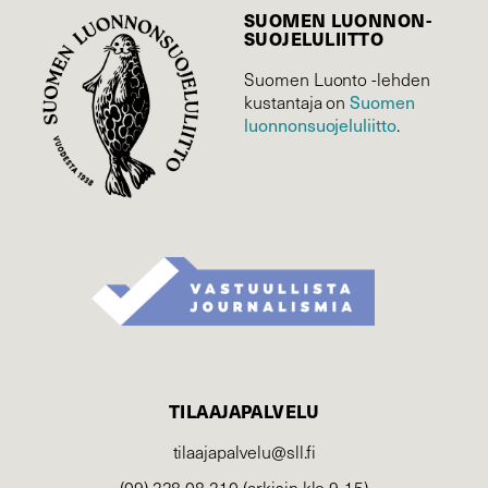
SUOMEN LUONNON­
SUOJELU­LIITTO
Suomen Luonto -lehden
kustantaja on
Suomen
luonnonsuojelu­liitto
.
TILAAJAPALVELU
tilaajapalvelu@sll.fi
(09) 228 08 210 (arkisin klo 9-15)