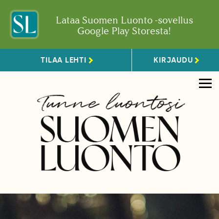
Lataa Suomen Luonto -sovellus
Google Play Storesta!
TILAA LEHTI
KIRJAUDU