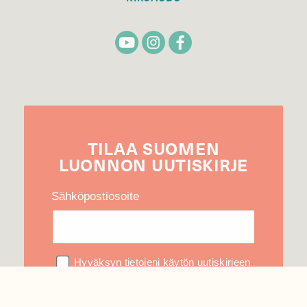
TILAA
SUOMEN
LUONNON
UUTIS­KIRJE
Sähköpostiosoite
Hyväksyn tietojeni käytön uutiskirjeen
lähettämiseen